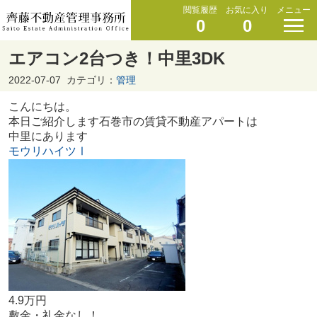
閲覧履歴
お気に入り
メニュー
0
0
エアコン2台つき！中里3DK
2022-07-07
カテゴリ：
管理
こんにちは。
本日ご紹介します石巻市の賃貸不動産アパートは
中里にあります
モウリハイツⅠ
4.9万円
敷金・礼金なし！