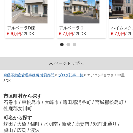
アルベーラD棟
アルベーラＣ
6.9万円
/ 2LDK
6.7万円
/ 2LDK
6.7万円
/ 2
ページトップへ
齊藤不動産管理事務所 賃貸部門
>
ブログ記事一覧
>
エアコン2台つき！中里
3DK
市区町村から探す
石巻市
/
東松島市
/
大崎市
/
遠田郡涌谷町
/
宮城郡松島町
/
牡鹿郡女川町
町名から探す
蛇田
/
大橋
/
錦町
/
水明南
/
新成
/
鹿妻南
/
駅前北通り
/
貞山
/
広渕
/
渡波