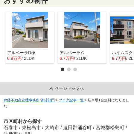
おすすめ物件
アルベーラD棟
アルベーラＣ
6.9万円
/ 2LDK
6.7万円
/ 2LDK
6.7万円
/ 2
ページトップへ
齊藤不動産管理事務所 賃貸部門
>
ブログ記事一覧
>
駐車場1台無料になりまし
た！
市区町村から探す
石巻市
/
東松島市
/
大崎市
/
遠田郡涌谷町
/
宮城郡松島町
/
牡鹿郡女川町