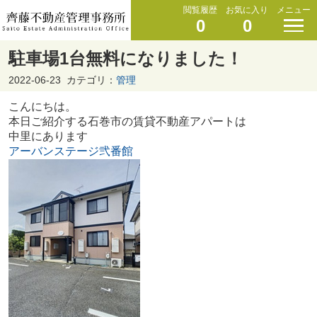
閲覧履歴
お気に入り
メニュー
0
0
駐車場1台無料になりました！
2022-06-23
カテゴリ：
管理
こんにちは。
本日ご紹介する石巻市の賃貸不動産アパートは
中里にあります
アーバンステージ弐番館