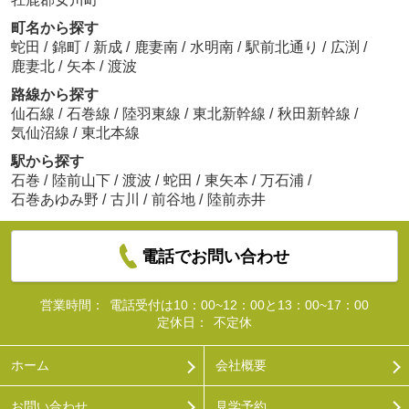
町名から探す
蛇田
/
錦町
/
新成
/
鹿妻南
/
水明南
/
駅前北通り
/
広渕
/
鹿妻北
/
矢本
/
渡波
路線から探す
仙石線
/
石巻線
/
陸羽東線
/
東北新幹線
/
秋田新幹線
/
気仙沼線
/
東北本線
駅から探す
石巻
/
陸前山下
/
渡波
/
蛇田
/
東矢本
/
万石浦
/
石巻あゆみ野
/
古川
/
前谷地
/
陸前赤井
電話でお問い合わせ
営業時間：
電話受付は10：00~12：00と13：00~17：00
定休日：
不定休
ホーム
会社概要
お問い合わせ
見学予約