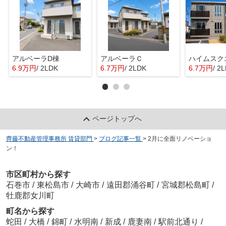
アルベーラD棟
アルベーラＣ
6.9万円
/ 2LDK
6.7万円
/ 2LDK
6.7万円
/ 2
ページトップへ
齊藤不動産管理事務所 賃貸部門
>
ブログ記事一覧
>
2月に全面リノベーショ
ン！
市区町村から探す
石巻市
/
東松島市
/
大崎市
/
遠田郡涌谷町
/
宮城郡松島町
/
牡鹿郡女川町
町名から探す
蛇田
/
大橋
/
錦町
/
水明南
/
新成
/
鹿妻南
/
駅前北通り
/