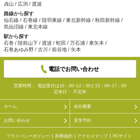
貞山
/
広渕
/
渡波
路線から探す
仙石線
/
石巻線
/
陸羽東線
/
東北新幹線
/
秋田新幹線
/
気仙沼線
/
東北本線
駅から探す
石巻
/
陸前山下
/
渡波
/
蛇田
/
万石浦
/
東矢本
/
石巻あゆみ野
/
古川
/
前谷地
/
矢本
電話でお問い合わせ
営業時間：
電話受付は10：00~12：00と13：00~17：00
定休日：
不定休
ホーム
会社概要
お問い合わせ
見学予約
プライバシーポリシー
利用規約
アクセスマップ
PCサイト