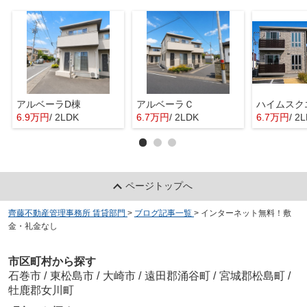
アルベーラD棟
アルベーラＣ
6.9万円
/ 2LDK
6.7万円
/ 2LDK
6.7万円
/ 2
ページトップへ
齊藤不動産管理事務所 賃貸部門
>
ブログ記事一覧
>
インターネット無料！敷
金・礼金なし
市区町村から探す
石巻市
/
東松島市
/
大崎市
/
遠田郡涌谷町
/
宮城郡松島町
/
牡鹿郡女川町