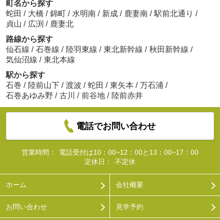
町名から探す
蛇田
/
大橋
/
錦町
/
水明南
/
新成
/
鹿妻南
/
駅前北通り
/
貞山
/
広渕
/
鹿妻北
路線から探す
仙石線
/
石巻線
/
陸羽東線
/
東北新幹線
/
秋田新幹線
/
気仙沼線
/
東北本線
駅から探す
石巻
/
陸前山下
/
渡波
/
蛇田
/
東矢本
/
万石浦
/
石巻あゆみ野
/
古川
/
前谷地
/
陸前赤井
電話でお問い合わせ
営業時間：
電話受付は10：00~12：00と13：00~17：00
定休日：
不定休
ホーム
会社概要
お問い合わせ
見学予約