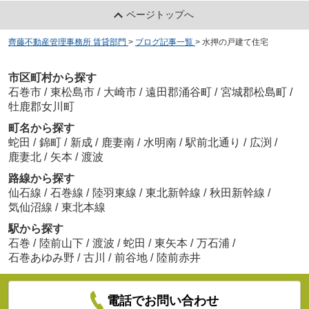
ページトップへ
齊藤不動産管理事務所 賃貸部門
>
ブログ記事一覧
>
水押の戸建て住宅
市区町村から探す
石巻市
/
東松島市
/
大崎市
/
遠田郡涌谷町
/
宮城郡松島町
/
牡鹿郡女川町
町名から探す
蛇田
/
錦町
/
新成
/
鹿妻南
/
水明南
/
駅前北通り
/
広渕
/
鹿妻北
/
矢本
/
渡波
路線から探す
仙石線
/
石巻線
/
陸羽東線
/
東北新幹線
/
秋田新幹線
/
気仙沼線
/
東北本線
駅から探す
石巻
/
陸前山下
/
渡波
/
蛇田
/
東矢本
/
万石浦
/
石巻あゆみ野
/
古川
/
前谷地
/
陸前赤井
電話でお問い合わせ