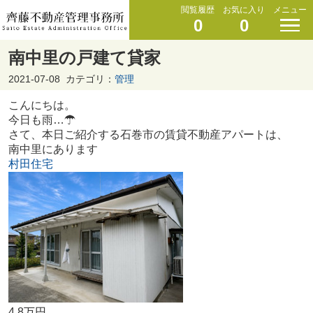
閲覧履歴
お気に入り
メニュー
0
0
南中里の戸建て貸家
2021-07-08
カテゴリ：
管理
こんにちは。
今日も雨…☂
さて、本日ご紹介する石巻市の賃貸不動産アパートは、
南中里にあります
村田住宅
4.8万円