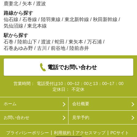
鹿妻北
/
矢本
/
渡波
路線から探す
仙石線
/
石巻線
/
陸羽東線
/
東北新幹線
/
秋田新幹線
/
気仙沼線
/
東北本線
駅から探す
石巻
/
陸前山下
/
渡波
/
蛇田
/
東矢本
/
万石浦
/
石巻あゆみ野
/
古川
/
前谷地
/
陸前赤井
電話でお問い合わせ
営業時間：
電話受付は10：00~12：00と13：00~17：00
定休日：
不定休
ホーム
会社概要
お問い合わせ
見学予約
プライバシーポリシー
利用規約
アクセスマップ
PCサイト