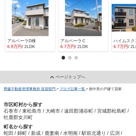
アルベーラD棟
アルベーラＣ
6.9万円
/ 2LDK
6.7万円
/ 2LDK
6.7万円
/ 2
ページトップへ
齊藤不動産管理事務所 賃貸部門
>
ブログ記事一覧
>
南中里の戸建て貸家
市区町村から探す
石巻市
/
東松島市
/
大崎市
/
遠田郡涌谷町
/
宮城郡松島町
/
牡鹿郡女川町
町名から探す
蛇田
/
錦町
/
新成
/
鹿妻南
/
水明南
/
駅前北通り
/
広渕
/