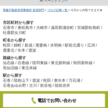
ページトップへ
齊藤不動産管理事務所 賃貸部門
>
ブログ記事一覧
>
今日から内覧できます★
市区町村から探す
石巻市
/
東松島市
/
大崎市
/
遠田郡涌谷町
/
宮城郡松島町
/
牡鹿郡女川町
町名から探す
蛇田
/
錦町
/
新成
/
鹿妻南
/
水明南
/
駅前北通り
/
広渕
/
鹿妻北
/
矢本
/
渡波
路線から探す
仙石線
/
石巻線
/
陸羽東線
/
東北新幹線
/
秋田新幹線
/
気仙沼線
/
東北本線
駅から探す
石巻
/
陸前山下
/
渡波
/
蛇田
/
東矢本
/
万石浦
/
石巻あゆみ野
/
古川
/
前谷地
/
陸前赤井
電話でお問い合わせ