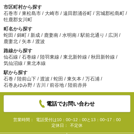
市区町村から探す
石巻市
/
東松島市
/
大崎市
/
遠田郡涌谷町
/
宮城郡松島町
/
牡鹿郡女川町
町名から探す
蛇田
/
錦町
/
新成
/
鹿妻南
/
水明南
/
駅前北通り
/
広渕
/
鹿妻北
/
矢本
/
渡波
路線から探す
仙石線
/
石巻線
/
陸羽東線
/
東北新幹線
/
秋田新幹線
/
気仙沼線
/
東北本線
駅から探す
石巻
/
陸前山下
/
渡波
/
蛇田
/
東矢本
/
万石浦
/
石巻あゆみ野
/
古川
/
前谷地
/
陸前赤井
電話でお問い合わせ
営業時間：
電話受付は10：00~12：00と13：00~17：00
定休日：
不定休