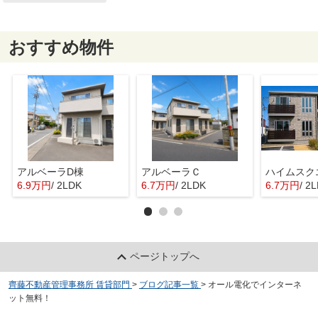
おすすめ物件
アルベーラD棟
アルベーラＣ
6.9万円
/ 2LDK
6.7万円
/ 2LDK
6.7万円
/ 2
ページトップへ
齊藤不動産管理事務所 賃貸部門
>
ブログ記事一覧
>
オール電化でインターネ
ット無料！