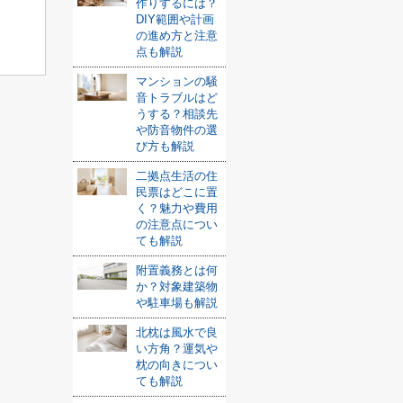
作りするには？
DIY範囲や計画
の進め方と注意
点も解説
マンションの騒
音トラブルはど
うする？相談先
や防音物件の選
び方も解説
二拠点生活の住
民票はどこに置
く？魅力や費用
の注意点につい
ても解説
附置義務とは何
か？対象建築物
や駐車場も解説
北枕は風水で良
い方角？運気や
枕の向きについ
ても解説