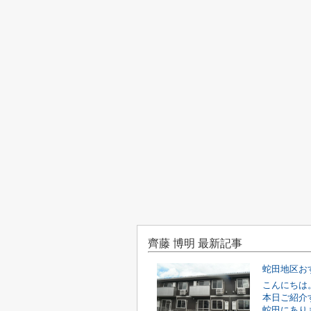
齊藤 博明 最新記事
蛇田地区お
こんにちは
本日ご紹介
蛇田にあり