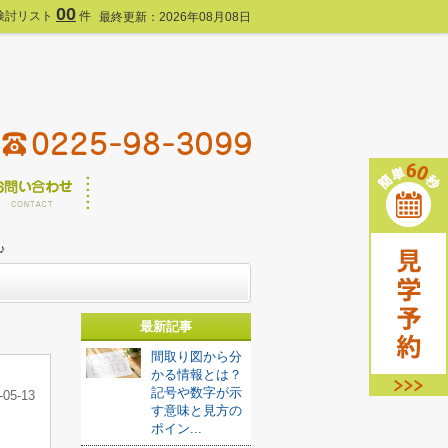
00
検討リスト
件
最終更新：2026年08月08日
♪
最新記事
間取り図から分
かる情報とは？
記号や数字が示
-05-13
す意味と見方の
ポイン...