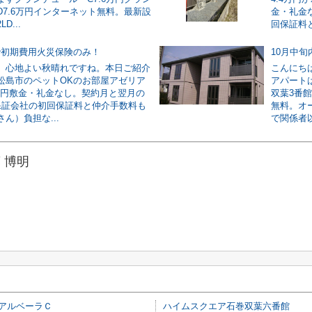
D7.6万円インターネット無料。最新設
金・礼金
D...
回保証料と
で初期費用火災保険のみ！
10月中
。心地よい秋晴れですね。本日ご紹介
こんにち
松島市のペットOKのお部屋アゼリア
アパート
5万円敷金・礼金なし。契約月と翌月の
双葉3番
保証会社の初回保証料と仲介手数料も
無料。オ
ん）負担な...
で関係者以
 博明
アルベーラＣ
ハイムスクエア石巻双葉六番館