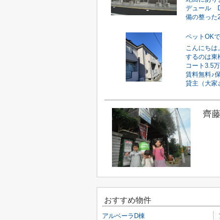
デュール 
備の整った2L
ペットOK
こんにちは
するのは東
コート3.
賃料無料♪
貸主（大家さ
齊藤
おすすめ物件
アルベーラD棟