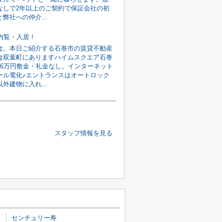
なしで2年以上のご契約で保証会社の初
弊社への仲介...
旬内覧・入居！
は。本日ご紹介する石巻市の賃貸不動産
は双葉町にありますハイムスクエア石巻
館6万円敷金・礼金なし。インターネット
ール電化♪エントランスはオートロック
外建物に入れ...
スタッフ情報を見る
センチュリー寿