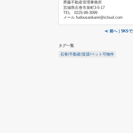
齊藤不動産管理事務所
宮城県石巻市泉町3-5-17
TEL 0225-98-3099
メール fudousankanri@icloud.com
≪ 前へ｜5KSで
タグ一覧
石巻/不動産/賃貸/ペット可物件