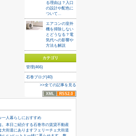
る理由は？入口
の設計や配色に
ついて...
エアコンの室外
機を掃除しない
とどうなる？電
気代への影響や
方法も解説
カテゴリ
管理(466)
石巻ブログ(40)
>>全ての記事を見る
XML
RSS2.0
K♪一人暮らしにおすすめ
は。本日ご紹介する石巻市の賃貸不動産
は大街道にありますフェリーチェ大街道
円かわいいペットと一緒に暮らせます。敷