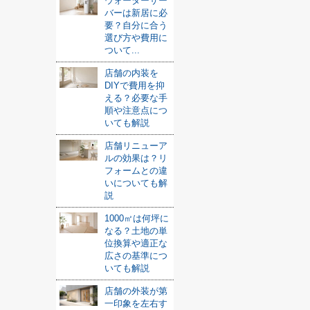
ウォーターサー
バーは新居に必
要？自分に合う
選び方や費用に
ついて...
店舗の内装を
DIYで費用を抑
える？必要な手
順や注意点につ
いても解説
店舗リニューア
ルの効果は？リ
フォームとの違
いについても解
説
1000㎡は何坪に
なる？土地の単
位換算や適正な
広さの基準につ
いても解説
店舗の外装が第
一印象を左右す