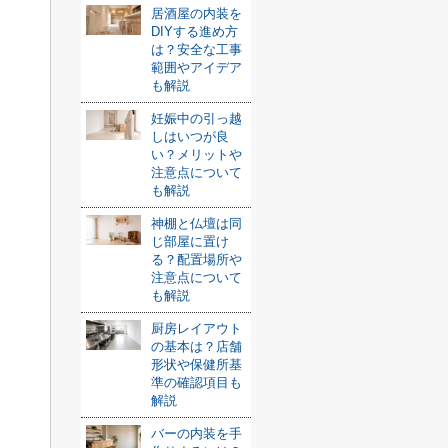
居酒屋の内装を
DIYする進め方
は？安全な工事
範囲やアイデア
も解説
妊娠中の引っ越
しはいつが良
い？メリットや
注意点について
も解説
神棚と仏壇は同
じ部屋に置け
る？配置場所や
注意点について
も解説
厨房レイアウト
の基本は？店舗
形状や保健所基
準の確認項目も
解説
バーの内装を手