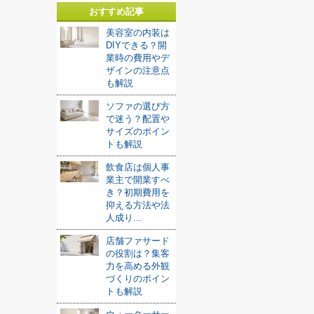
おすすめ記事
美容室の内装は
DIYできる？開
業時の費用やデ
ザインの注意点
も解説
ソファの選び方
で迷う？配置や
サイズのポイン
トも解説
飲食店は個人事
業主で開業すべ
き？初期費用を
抑える方法や法
人成り...
店舗ファサード
の役割は？集客
力を高める外観
づくりのポイン
トも解説