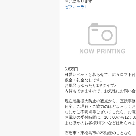
開北にあります
ゼフィーラⅡ
6.8万円
可愛いペットと暮らせて、広々ロフト付
敷金・礼金なしです。
お風呂もゆったり1坪タイプ♪
内覧もできますので、お気軽にお問い合
現在感染拡大防止の観点から、直接事務
何卒、ご理解・ご協力のほどよろしくお
なにかご不明点等ございましたら、お電
お電話の受付時間は、10：00から12：0
またほかのお客様対応中などは出られま
石巻市・東松島市の不動産のことなら