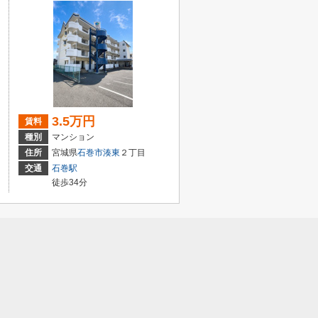
3.5万円
賃料
種別
マンション
住所
宮城県
石巻市
湊東
２丁目
交通
石巻駅
徒歩34分