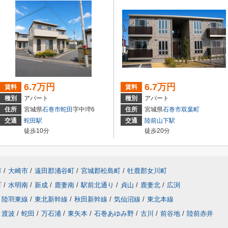
6.7万円
6.7万円
賃料
賃料
種別
アパート
種別
アパート
住所
宮城県
石巻市
蛇田
字中埣6
住所
宮城県
石巻市
双葉町
交通
蛇田駅
交通
陸前山下駅
徒歩10分
徒歩20分
市
/
大崎市
/
遠田郡涌谷町
/
宮城郡松島町
/
牡鹿郡女川町
町
/
水明南
/
新成
/
鹿妻南
/
駅前北通り
/
貞山
/
鹿妻北
/
広渕
陸羽東線
/
東北新幹線
/
秋田新幹線
/
気仙沼線
/
東北本線
渡波
/
蛇田
/
万石浦
/
東矢本
/
石巻あゆみ野
/
古川
/
前谷地
/
陸前赤井