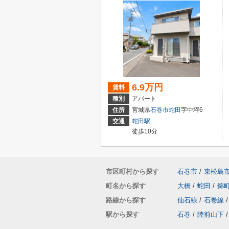
6.9万円
賃料
種別
アパート
住所
宮城県
石巻市
蛇田
字中埣6
交通
蛇田駅
徒歩10分
市区町村から探す
石巻市
/
東松島
町名から探す
大橋
/
蛇田
/
錦
路線から探す
仙石線
/
石巻線
/
駅から探す
石巻
/
陸前山下
/