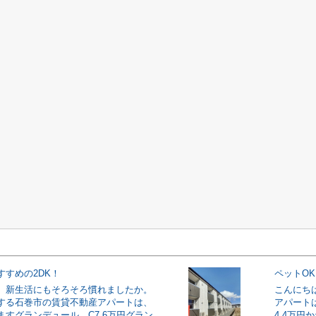
すすめの2DK！
ペットO
。新生活にもそろそろ慣れましたか。
こんにち
する石巻市の賃貸不動産アパートは、
アパート
ますグランデュール C7.6万円グラン
4.4万