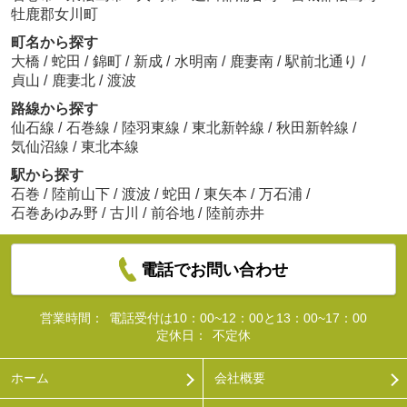
牡鹿郡女川町
町名から探す
大橋
/
蛇田
/
錦町
/
新成
/
水明南
/
鹿妻南
/
駅前北通り
/
貞山
/
鹿妻北
/
渡波
路線から探す
仙石線
/
石巻線
/
陸羽東線
/
東北新幹線
/
秋田新幹線
/
気仙沼線
/
東北本線
駅から探す
石巻
/
陸前山下
/
渡波
/
蛇田
/
東矢本
/
万石浦
/
石巻あゆみ野
/
古川
/
前谷地
/
陸前赤井
電話でお問い合わせ
営業時間：
電話受付は10：00~12：00と13：00~17：00
定休日：
不定休
ホーム
会社概要