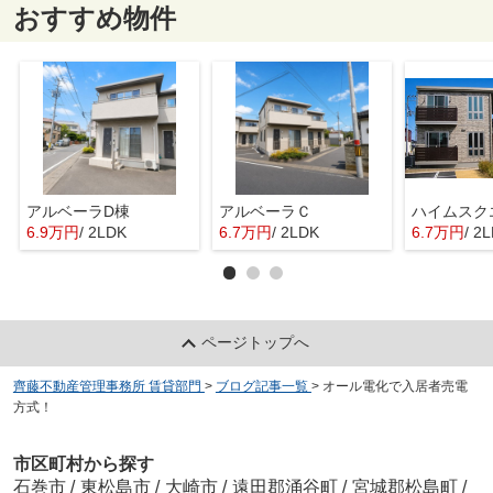
おすすめ物件
アルベーラD棟
アルベーラＣ
6.9万円
/ 2LDK
6.7万円
/ 2LDK
6.7万円
/ 2
ページトップへ
齊藤不動産管理事務所 賃貸部門
>
ブログ記事一覧
>
オール電化で入居者売電
方式！
市区町村から探す
石巻市
/
東松島市
/
大崎市
/
遠田郡涌谷町
/
宮城郡松島町
/