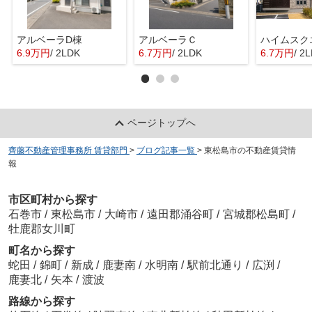
アルベーラD棟
アルベーラＣ
6.9万円
/ 2LDK
6.7万円
/ 2LDK
6.7万円
/ 2
ページトップへ
齊藤不動産管理事務所 賃貸部門
>
ブログ記事一覧
>
東松島市の不動産賃貸情
報
市区町村から探す
石巻市
/
東松島市
/
大崎市
/
遠田郡涌谷町
/
宮城郡松島町
/
牡鹿郡女川町
町名から探す
蛇田
/
錦町
/
新成
/
鹿妻南
/
水明南
/
駅前北通り
/
広渕
/
鹿妻北
/
矢本
/
渡波
路線から探す