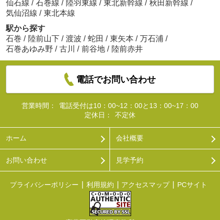
仙石線
/
石巻線
/
陸羽東線
/
東北新幹線
/
秋田新幹線
/
気仙沼線
/
東北本線
駅から探す
石巻
/
陸前山下
/
渡波
/
蛇田
/
東矢本
/
万石浦
/
石巻あゆみ野
/
古川
/
前谷地
/
陸前赤井
電話でお問い合わせ
営業時間：
電話受付は10：00~12：00と13：00~17：00
定休日：
不定休
ホーム
会社概要
お問い合わせ
見学予約
プライバシーポリシー
利用規約
アクセスマップ
PCサイト