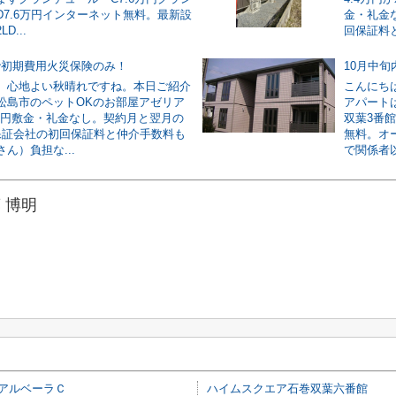
D7.6万円インターネット無料。最新設
金・礼金
D...
回保証料と
で初期費用火災保険のみ！
10月中
。心地よい秋晴れですね。本日ご紹介
こんにち
松島市のペットOKのお部屋アゼリア
アパート
5万円敷金・礼金なし。契約月と翌月の
双葉3番
保証会社の初回保証料と仲介手数料も
無料。オ
ん）負担な...
で関係者以
 博明
アルベーラＣ
ハイムスクエア石巻双葉六番館