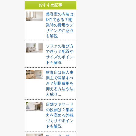
おすすめ記事
美容室の内装は
DIYできる？開
業時の費用やデ
ザインの注意点
も解説
ソファの選び方
で迷う？配置や
サイズのポイン
トも解説
飲食店は個人事
業主で開業すべ
き？初期費用を
抑える方法や法
人成り...
店舗ファサード
の役割は？集客
力を高める外観
づくりのポイン
トも解説