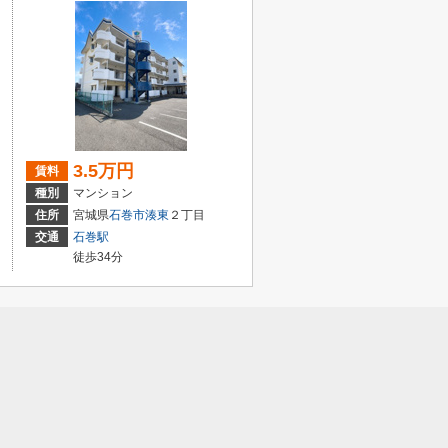
3.5万円
賃料
種別
マンション
住所
宮城県
石巻市
湊東
２丁目
交通
石巻駅
徒歩34分