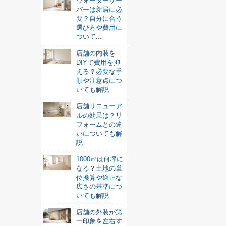
ウォーターサー
バーは新居に必
要？自分に合う
選び方や費用に
ついて...
店舗の内装を
DIYで費用を抑
える？必要な手
順や注意点につ
いても解説
店舗リニューア
ルの効果は？リ
フォームとの違
いについても解
説
1000㎡は何坪に
なる？土地の単
位換算や適正な
広さの基準につ
いても解説
店舗の外装が第
一印象を左右す