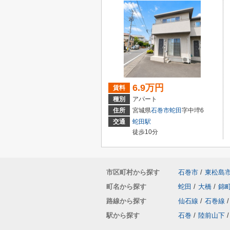
6.9万円
賃料
種別
アパート
住所
宮城県
石巻市
蛇田
字中埣6
交通
蛇田駅
徒歩10分
市区町村から探す
石巻市
/
東松島
町名から探す
蛇田
/
大橋
/
錦
路線から探す
仙石線
/
石巻線
/
駅から探す
石巻
/
陸前山下
/