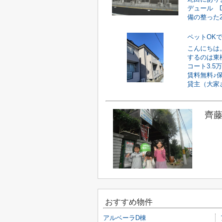
デュール 
備の整った2L
ペットOK
こんにちは
するのは東
コート3.
賃料無料♪
貸主（大家さ
齊藤
おすすめ物件
アルベーラD棟