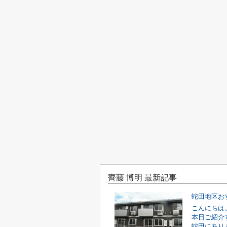
齊藤 博明 最新記事
蛇田地区お
こんにちは
本日ご紹介
蛇田にあり