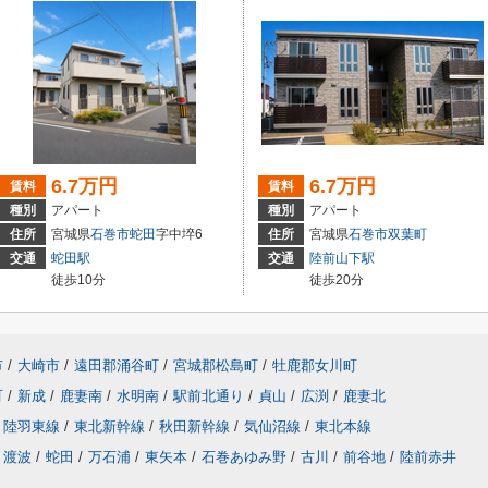
6.7万円
6.7万円
賃料
賃料
種別
アパート
種別
アパート
住所
宮城県
石巻市
蛇田
字中埣6
住所
宮城県
石巻市
双葉町
交通
蛇田駅
交通
陸前山下駅
徒歩10分
徒歩20分
市
/
大崎市
/
遠田郡涌谷町
/
宮城郡松島町
/
牡鹿郡女川町
町
/
新成
/
鹿妻南
/
水明南
/
駅前北通り
/
貞山
/
広渕
/
鹿妻北
陸羽東線
/
東北新幹線
/
秋田新幹線
/
気仙沼線
/
東北本線
渡波
/
蛇田
/
万石浦
/
東矢本
/
石巻あゆみ野
/
古川
/
前谷地
/
陸前赤井