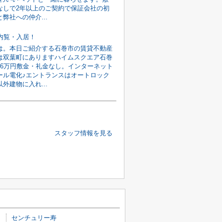
なしで2年以上のご契約で保証会社の初
弊社への仲介...
旬内覧・入居！
は。本日ご紹介する石巻市の賃貸不動産
は双葉町にありますハイムスクエア石巻
館6万円敷金・礼金なし。インターネット
ール電化♪エントランスはオートロック
外建物に入れ...
スタッフ情報を見る
センチュリー寿