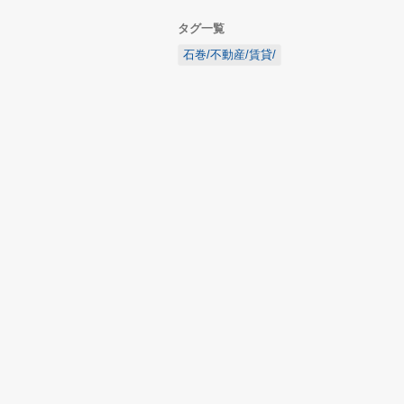
タグ一覧
石巻/不動産/賃貸/