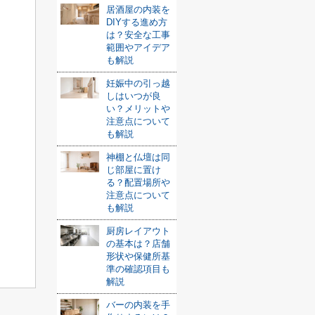
居酒屋の内装を
DIYする進め方
は？安全な工事
範囲やアイデア
も解説
妊娠中の引っ越
しはいつが良
い？メリットや
注意点について
も解説
神棚と仏壇は同
じ部屋に置け
る？配置場所や
注意点について
も解説
厨房レイアウト
の基本は？店舗
形状や保健所基
準の確認項目も
解説
バーの内装を手