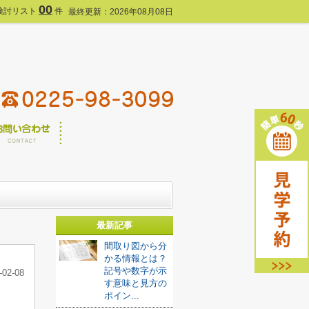
00
検討リスト
件
最終更新：2026年08月08日
最新記事
間取り図から分
かる情報とは？
記号や数字が示
-02-08
す意味と見方の
ポイン...