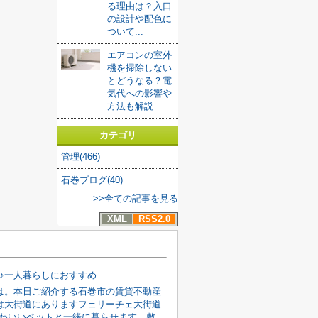
る理由は？入口
の設計や配色に
ついて...
エアコンの室外
機を掃除しない
とどうなる？電
気代への影響や
方法も解説
カテゴリ
管理(466)
石巻ブログ(40)
>>全ての記事を見る
XML
RSS2.0
K♪一人暮らしにおすすめ
は。本日ご紹介する石巻市の賃貸不動産
は大街道にありますフェリーチェ大街道
円かわいいペットと一緒に暮らせます。敷