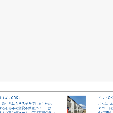
すすめの2DK！
ペットO
。新生活にもそろそろ慣れましたか。
こんにち
する石巻市の賃貸不動産アパートは、
アパート
ますグランデュール C7.6万円グラン
4.4万