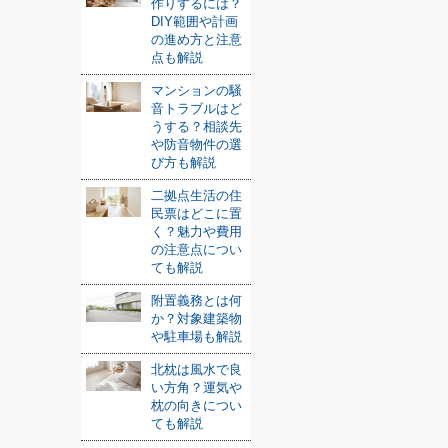
作りするには？
DIY範囲や計画
の進め方と注意
点も解説
マンションの騒
音トラブルはど
うする？相談先
や防音物件の選
び方も解説
二拠点生活の住
民票はどこに置
く？魅力や費用
の注意点につい
ても解説
附置義務とは何
か？対象建築物
や駐車場も解説
北枕は風水で良
い方角？運気や
枕の向きについ
ても解説