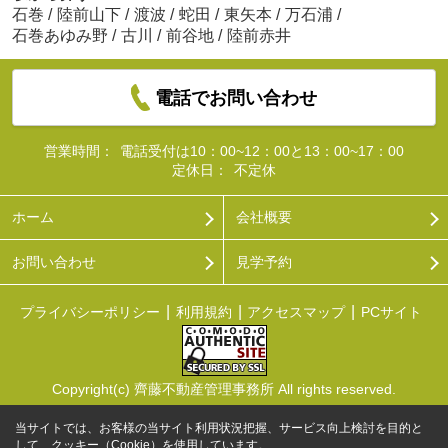
石巻
/
陸前山下
/
渡波
/
蛇田
/
東矢本
/
万石浦
/
石巻あゆみ野
/
古川
/
前谷地
/
陸前赤井
電話でお問い合わせ
営業時間：
電話受付は10：00~12：00と13：00~17：00
定休日：
不定休
ホーム
会社概要
お問い合わせ
見学予約
プライバシーポリシー
利用規約
アクセスマップ
PCサイト
Copyright(c) 齊藤不動産管理事務所 All rights reserved.
当サイトでは、お客様の当サイト利用状況把握、サービス向上検討を目的と
して、クッキー（Cookie）を使用しています。