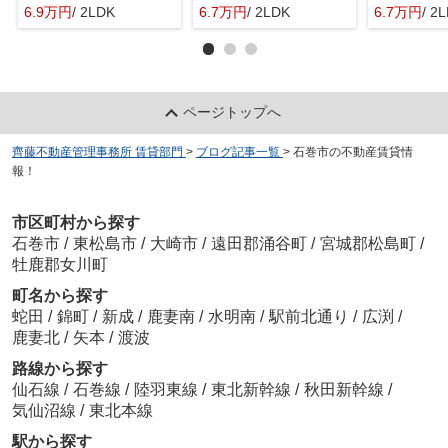
6.9万円
/ 2LDK
6.7万円
/ 2LDK
6.7万円
/ 2
ページトップへ
齊藤不動産管理事務所 賃貸部門
>
ブログ記事一覧
>
石巻市の不動産賃貸情
報！
市区町村から探す
石巻市
/
東松島市
/
大崎市
/
遠田郡涌谷町
/
宮城郡松島町
/
牡鹿郡女川町
町名から探す
蛇田
/
錦町
/
新成
/
鹿妻南
/
水明南
/
駅前北通り
/
広渕
/
鹿妻北
/
矢本
/
渡波
路線から探す
仙石線
/
石巻線
/
陸羽東線
/
東北新幹線
/
秋田新幹線
/
気仙沼線
/
東北本線
駅から探す