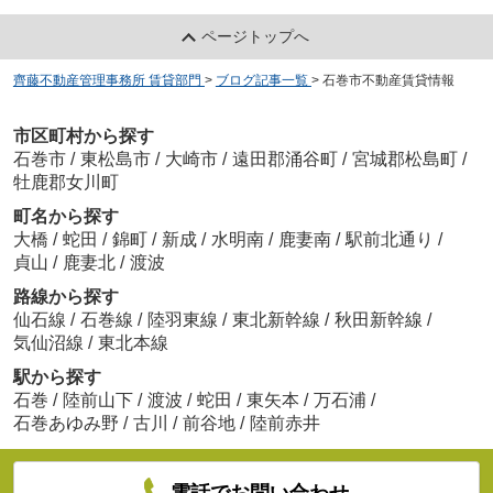
ページトップへ
齊藤不動産管理事務所 賃貸部門
>
ブログ記事一覧
>
石巻市不動産賃貸情報
市区町村から探す
石巻市
/
東松島市
/
大崎市
/
遠田郡涌谷町
/
宮城郡松島町
/
牡鹿郡女川町
町名から探す
大橋
/
蛇田
/
錦町
/
新成
/
水明南
/
鹿妻南
/
駅前北通り
/
貞山
/
鹿妻北
/
渡波
路線から探す
仙石線
/
石巻線
/
陸羽東線
/
東北新幹線
/
秋田新幹線
/
気仙沼線
/
東北本線
駅から探す
石巻
/
陸前山下
/
渡波
/
蛇田
/
東矢本
/
万石浦
/
石巻あゆみ野
/
古川
/
前谷地
/
陸前赤井
電話でお問い合わせ