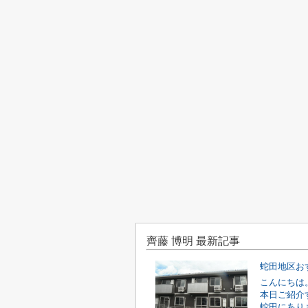
齊藤 博明 最新記事
蛇田地区お
こんにちは
本日ご紹介
蛇田にあり