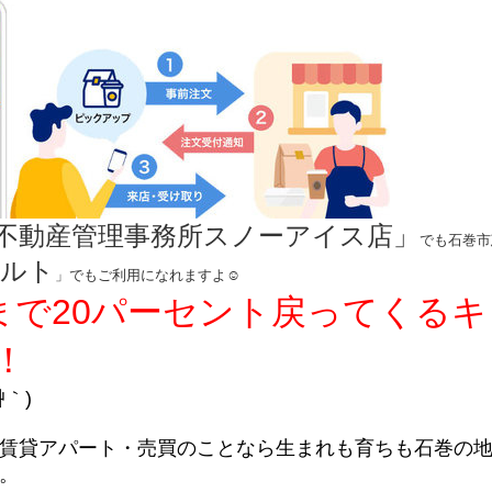
不動産管理事務所スノーアイス店」
でも石巻市
ケルト
」でもご利用になれますよ☺
日まで20パーセント戻ってくるキ
！
｀)
賃貸アパート・売買のことなら生まれも育ちも石巻の
。