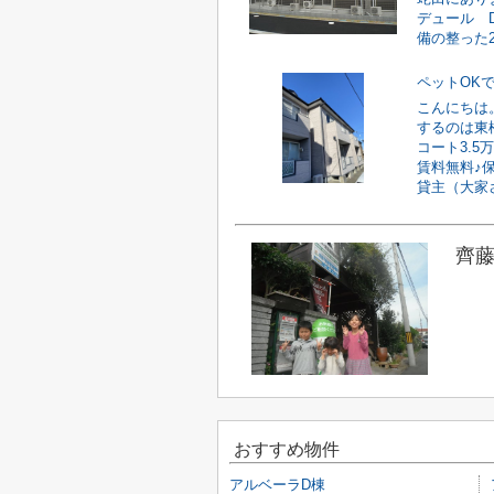
デュール 
備の整った2L
ペットOK
こんにちは
するのは東
コート3.
賃料無料♪
貸主（大家さ
齊藤
おすすめ物件
アルベーラD棟