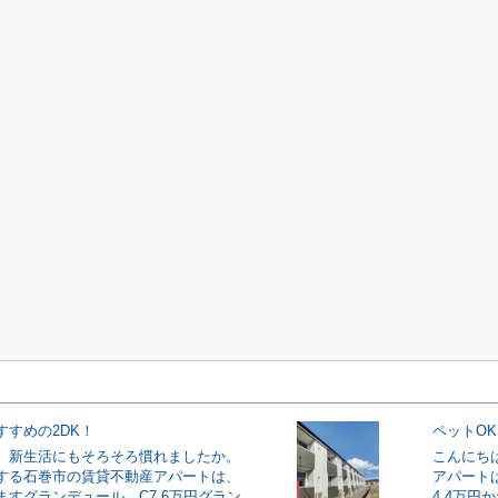
すすめの2DK！
ペットO
。新生活にもそろそろ慣れましたか。
こんにち
する石巻市の賃貸不動産アパートは、
アパート
ますグランデュール C7.6万円グラン
4.4万