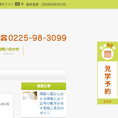
00
検討リスト
件
最終更新：2026年08月07日
最新記事
間取り図から分
かる情報とは？
記号や数字が示
-09-09
す意味と見方の
ポイン...