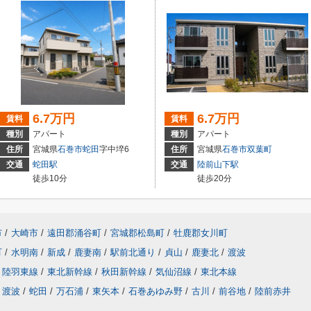
6.7万円
6.7万円
賃料
賃料
種別
アパート
種別
アパート
住所
宮城県
石巻市
蛇田
字中埣6
住所
宮城県
石巻市
双葉町
交通
蛇田駅
交通
陸前山下駅
徒歩10分
徒歩20分
市
/
大崎市
/
遠田郡涌谷町
/
宮城郡松島町
/
牡鹿郡女川町
町
/
水明南
/
新成
/
鹿妻南
/
駅前北通り
/
貞山
/
鹿妻北
/
渡波
陸羽東線
/
東北新幹線
/
秋田新幹線
/
気仙沼線
/
東北本線
渡波
/
蛇田
/
万石浦
/
東矢本
/
石巻あゆみ野
/
古川
/
前谷地
/
陸前赤井