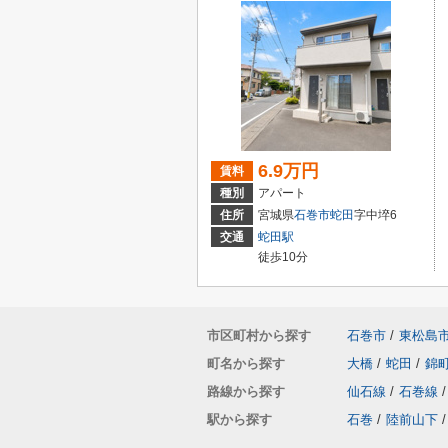
6.9万円
賃料
種別
アパート
住所
宮城県
石巻市
蛇田
字中埣6
交通
蛇田駅
徒歩10分
市区町村から探す
石巻市
/
東松島
町名から探す
大橋
/
蛇田
/
錦
路線から探す
仙石線
/
石巻線
/
駅から探す
石巻
/
陸前山下
/