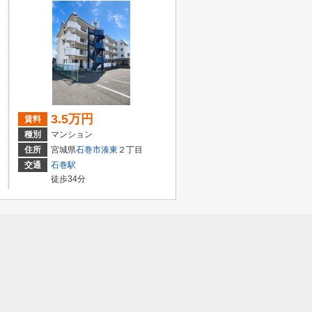
3.5万円
賃料
種別
マンション
住所
宮城県
石巻市
湊東
２丁目
交通
石巻駅
徒歩34分