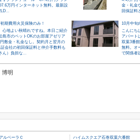
D7.6万円インターネット無料。最新設
金・礼金
D...
回保証料と
で初期費用火災保険のみ！
10月中
。心地よい秋晴れですね。本日ご紹介
こんにち
松島市のペットOKのお部屋アゼリア
アパート
5万円敷金・礼金なし。契約月と翌月の
双葉3番
保証会社の初回保証料と仲介手数料も
無料。オ
ん）負担な...
で関係者以
 博明
アルベーラＣ
ハイムスクエア石巻双葉六番館