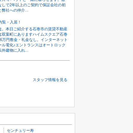
なしで2年以上のご契約で保証会社の初
弊社への仲介...
旬内覧・入居！
は。本日ご紹介する石巻市の賃貸不動産
は双葉町にありますハイムスクエア石巻
館6万円敷金・礼金なし。インターネット
ール電化♪エントランスはオートロック
外建物に入れ...
スタッフ情報を見る
センチュリー寿