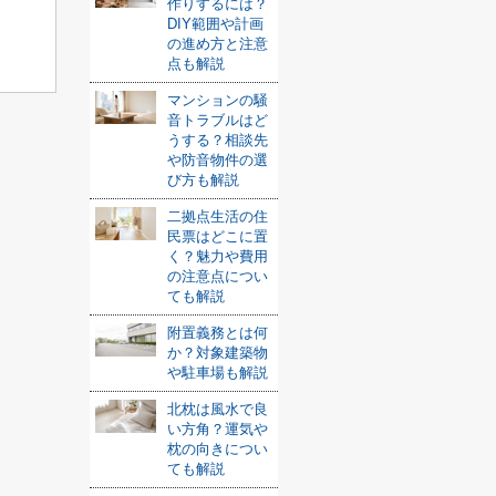
作りするには？
DIY範囲や計画
の進め方と注意
点も解説
マンションの騒
音トラブルはど
うする？相談先
や防音物件の選
び方も解説
二拠点生活の住
民票はどこに置
く？魅力や費用
の注意点につい
ても解説
附置義務とは何
か？対象建築物
や駐車場も解説
北枕は風水で良
い方角？運気や
枕の向きについ
ても解説