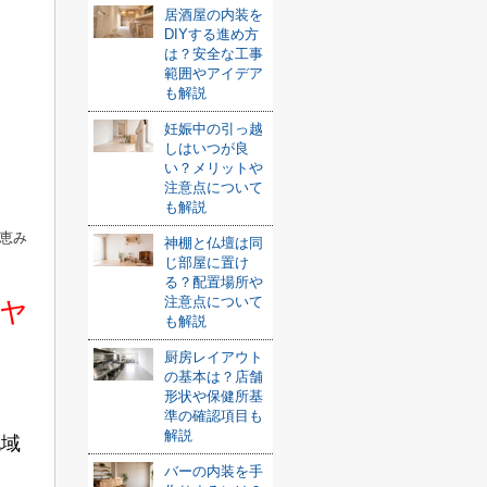
居酒屋の内装を
DIYする進め方
は？安全な工事
範囲やアイデア
も解説
妊娠中の引っ越
しはいつが良
い？メリットや
注意点について
も解説
恵み
神棚と仏壇は同
じ部屋に置け
る？配置場所や
ャ
注意点について
も解説
厨房レイアウト
の基本は？店舗
形状や保健所基
準の確認項目も
解説
地域
バーの内装を手