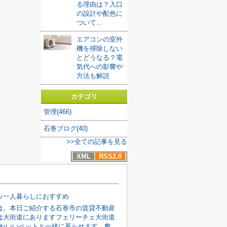
る理由は？入口
の設計や配色に
ついて...
エアコンの室外
機を掃除しない
とどうなる？電
気代への影響や
方法も解説
カテゴリ
管理(466)
石巻ブログ(40)
>>全ての記事を見る
XML
RSS2.0
K♪一人暮らしにおすすめ
は。本日ご紹介する石巻市の賃貸不動産
は大街道にありますフェリーチェ大街道
円かわいいペットと一緒に暮らせます。敷