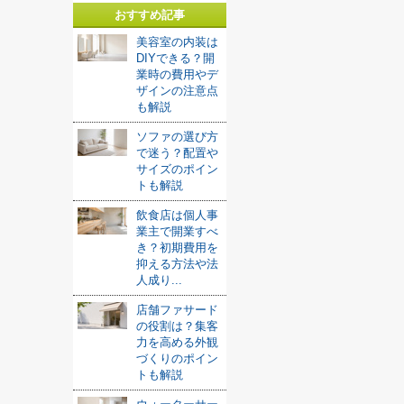
おすすめ記事
美容室の内装は
DIYできる？開
業時の費用やデ
ザインの注意点
も解説
ソファの選び方
で迷う？配置や
サイズのポイン
トも解説
飲食店は個人事
業主で開業すべ
き？初期費用を
抑える方法や法
人成り...
店舗ファサード
の役割は？集客
力を高める外観
づくりのポイン
トも解説