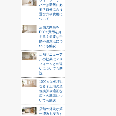
ウォーターサー
バーは新居に必
要？自分に合う
選び方や費用に
ついて...
店舗の内装を
DIYで費用を抑
える？必要な手
順や注意点につ
いても解説
店舗リニューア
ルの効果は？リ
フォームとの違
いについても解
説
1000㎡は何坪に
なる？土地の単
位換算や適正な
広さの基準につ
いても解説
店舗の外装が第
一印象を左右す