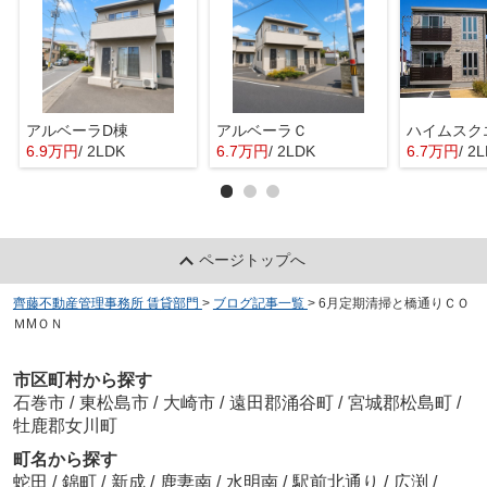
アルベーラD棟
アルベーラＣ
6.9万円
/ 2LDK
6.7万円
/ 2LDK
6.7万円
/ 2
ページトップへ
齊藤不動産管理事務所 賃貸部門
>
ブログ記事一覧
>
6月定期清掃と橋通りＣＯ
ＭMＯＮ
市区町村から探す
石巻市
/
東松島市
/
大崎市
/
遠田郡涌谷町
/
宮城郡松島町
/
牡鹿郡女川町
町名から探す
蛇田
/
錦町
/
新成
/
鹿妻南
/
水明南
/
駅前北通り
/
広渕
/