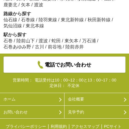
鹿妻北
/
矢本
/
渡波
路線から探す
仙石線
/
石巻線
/
陸羽東線
/
東北新幹線
/
秋田新幹線
/
気仙沼線
/
東北本線
駅から探す
石巻
/
陸前山下
/
渡波
/
蛇田
/
東矢本
/
万石浦
/
石巻あゆみ野
/
古川
/
前谷地
/
陸前赤井
電話でお問い合わせ
営業時間：
電話受付は10：00~12：00と13：00~17：00
定休日：
不定休
ホーム
会社概要
お問い合わせ
見学予約
プライバシーポリシー
利用規約
アクセスマップ
PCサイト