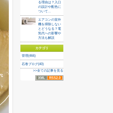
る理由は？入口
の設計や配色に
ついて...
エアコンの室外
機を掃除しない
とどうなる？電
気代への影響や
方法も解説
カテゴリ
管理(466)
石巻ブログ(40)
>>全ての記事を見る
XML
RSS2.0