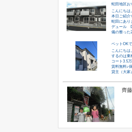
蛇田地区お
こんにちは
本日ご紹介
蛇田にあり
デュール 
備の整った2L
ペットOK
こんにちは
するのは東
コート3.
賃料無料♪
貸主（大家さ
齊藤