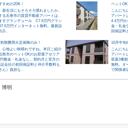
すすめの2DK！
ペットO
。新生活にもそろそろ慣れましたか。
こんにち
する石巻市の賃貸不動産アパートは、
アパート
ますグランデュール C7.6万円グラン
4.4万
D7.6万円インターネット無料。最新設
金・礼金
D...
回保証料と
で初期費用火災保険のみ！
10月中
。心地よい秋晴れですね。本日ご紹介
こんにち
松島市のペットOKのお部屋アゼリア
アパート
5万円敷金・礼金なし。契約月と翌月の
双葉3番
保証会社の初回保証料と仲介手数料も
無料。オ
ん）負担な...
で関係者以
 博明