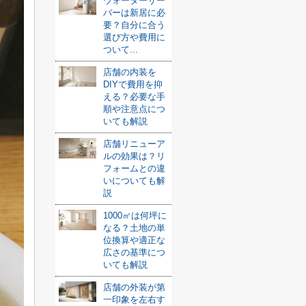
ウォーターサー
バーは新居に必
要？自分に合う
選び方や費用に
ついて...
店舗の内装を
DIYで費用を抑
える？必要な手
順や注意点につ
いても解説
店舗リニューア
ルの効果は？リ
フォームとの違
いについても解
説
1000㎡は何坪に
なる？土地の単
位換算や適正な
広さの基準につ
いても解説
店舗の外装が第
一印象を左右す