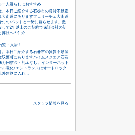
K♪一人暮らしにおすすめ
は。本日ご紹介する石巻市の賃貸不動産
は大街道にありますフェリーチェ大街道
円かわいいペットと一緒に暮らせます。敷
なしで2年以上のご契約で保証会社の初
弊社への仲介...
旬内覧・入居！
は。本日ご紹介する石巻市の賃貸不動産
は双葉町にありますハイムスクエア石巻
館6万円敷金・礼金なし。インターネット
ール電化♪エントランスはオートロック
外建物に入れ...
スタッフ情報を見る