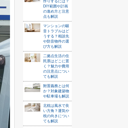
作りするには？
DIY範囲や計画
の進め方と注意
点も解説
マンションの騒
音トラブルはど
うする？相談先
や防音物件の選
び方も解説
二拠点生活の住
民票はどこに置
く？魅力や費用
の注意点につい
ても解説
附置義務とは何
か？対象建築物
や駐車場も解説
北枕は風水で良
い方角？運気や
枕の向きについ
ても解説