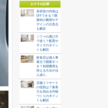
おすすめ記事
美容室の内装は
DIYできる？開
業時の費用やデ
ザインの注意点
も解説
ソファの選び方
で迷う？配置や
サイズのポイン
トも解説
飲食店は個人事
業主で開業すべ
き？初期費用を
抑える方法や法
人成り...
店舗ファサード
の役割は？集客
力を高める外観
づくりのポイン
トも解説