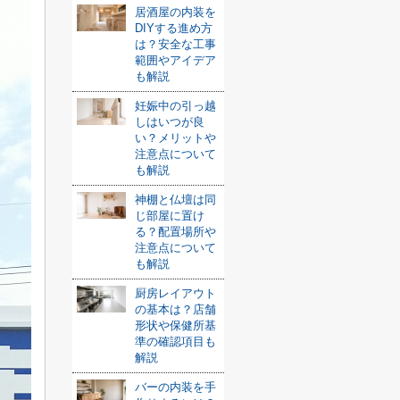
居酒屋の内装を
DIYする進め方
は？安全な工事
範囲やアイデア
も解説
妊娠中の引っ越
しはいつが良
い？メリットや
注意点について
も解説
神棚と仏壇は同
じ部屋に置け
る？配置場所や
注意点について
も解説
厨房レイアウト
の基本は？店舗
形状や保健所基
準の確認項目も
解説
バーの内装を手