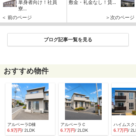
単身者向け！社員
敷金・礼金なし！賃...
寮...
＜ 前のページ
＞次のページ
ブログ記事一覧を見る
おすすめ物件
アルベーラD棟
アルベーラＣ
6.9万円
/ 2LDK
6.7万円
/ 2LDK
6.7万円
/ 2