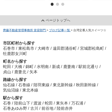
ページトップへ
齊藤不動産管理事務所 賃貸部門
>
ブログ記事一覧
>
台湾定番人気スイーツ☆
市区町村から探す
石巻市
/
東松島市
/
大崎市
/
遠田郡涌谷町
/
宮城郡松島町
/
牡鹿郡女川町
町名から探す
蛇田
/
大橋
/
錦町
/
水明南
/
新成
/
鹿妻南
/
駅前北通り
/
貞山
/
鹿妻北
/
矢本
路線から探す
仙石線
/
石巻線
/
陸羽東線
/
東北新幹線
/
秋田新幹線
/
気仙沼線
/
東北本線
駅から探す
石巻
/
陸前山下
/
渡波
/
蛇田
/
東矢本
/
万石浦
/
石巻あゆみ野
/
古川
/
前谷地
/
陸前赤井