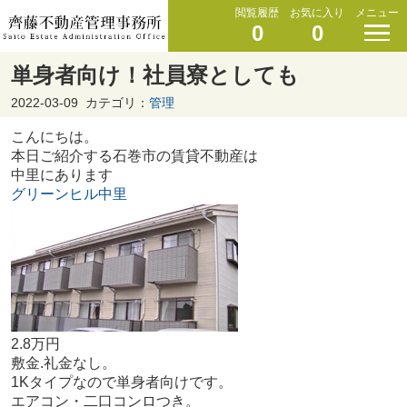
閲覧履歴
お気に入り
メニュー
0
0
単身者向け！社員寮としても
2022-03-09
カテゴリ：
管理
こんにちは。
本日ご紹介する石巻市の賃貸不動産は
中里にあります
グリーンヒル中里
2.8万円
敷金.礼金なし。
1Kタイプなので単身者向けです。
エアコン・二口コンロつき。