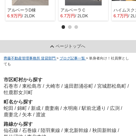
アルベーラD棟
アルベーラＣ
6.9万円
/ 2LDK
6.7万円
/ 2LDK
6.7万円
/ 2
ページトップへ
齊藤不動産管理事務所 賃貸部門
>
ブログ記事一覧
>
単身者向け！社員寮とし
ても
市区町村から探す
石巻市
/
東松島市
/
大崎市
/
遠田郡涌谷町
/
宮城郡松島町
/
牡鹿郡女川町
町名から探す
蛇田
/
錦町
/
新成
/
鹿妻南
/
水明南
/
駅前北通り
/
広渕
/
鹿妻北
/
矢本
/
渡波
路線から探す
仙石線
/
石巻線
/
陸羽東線
/
東北新幹線
/
秋田新幹線
/