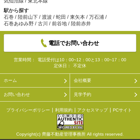
気仙沼線
/
東北本線
駅から探す
石巻
/
陸前山下
/
渡波
/
蛇田
/
東矢本
/
万石浦
/
石巻あゆみ野
/
古川
/
前谷地
/
陸前赤井
電話でお問い合わせ
営業時間：
電話受付は10：00~12：00と13：00~17：00
定休日：
不定休
ホーム
会社概要
お問い合わせ
見学予約
プライバシーポリシー
利用規約
アクセスマップ
PCサイト
Copyright(c) 齊藤不動産管理事務所 All rights reserved.