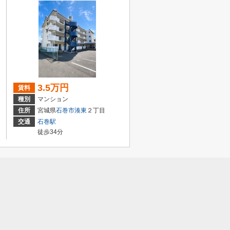
3.5万円
賃料
種別
マンション
住所
宮城県
石巻市
湊東
２丁目
交通
石巻駅
徒歩34分