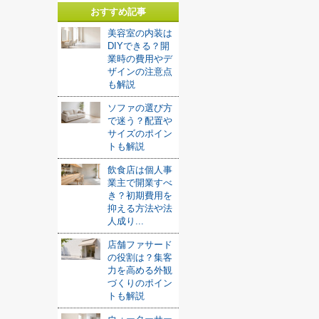
おすすめ記事
美容室の内装は
DIYできる？開
業時の費用やデ
ザインの注意点
も解説
ソファの選び方
で迷う？配置や
サイズのポイン
トも解説
飲食店は個人事
業主で開業すべ
き？初期費用を
抑える方法や法
人成り...
店舗ファサード
の役割は？集客
力を高める外観
づくりのポイン
トも解説