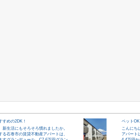
すすめの2DK！
ペットO
。新生活にもそろそろ慣れましたか。
こんにち
する石巻市の賃貸不動産アパートは、
アパート
ますグランデュール C7.6万円グラン
4.4万