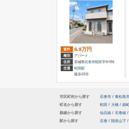
6.9万円
賃料
種別
アパート
住所
宮城県
石巻市
蛇田
字中埣6
交通
蛇田駅
徒歩10分
市区町村から探す
石巻市
/
東松島
町名から探す
蛇田
/
大橋
/
錦
路線から探す
仙石線
/
石巻線
/
駅から探す
石巻
/
陸前山下
/