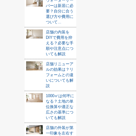
ウォーターサー
バーは新居に必
要？自分に合う
選び方や費用に
ついて...
店舗の内装を
DIYで費用を抑
える？必要な手
順や注意点につ
いても解説
店舗リニューア
ルの効果は？リ
フォームとの違
いについても解
説
1000㎡は何坪に
なる？土地の単
位換算や適正な
広さの基準につ
いても解説
店舗の外装が第
一印象を左右す