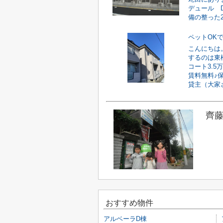
デュール 
備の整った2L
ペットOK
こんにちは
するのは東
コート3.
賃料無料♪
貸主（大家さ
齊藤
おすすめ物件
アルベーラD棟