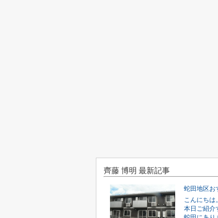
齊藤 博明 最新記事
蛇田地区お
こんにちは
本日ご紹介
蛇田にあり