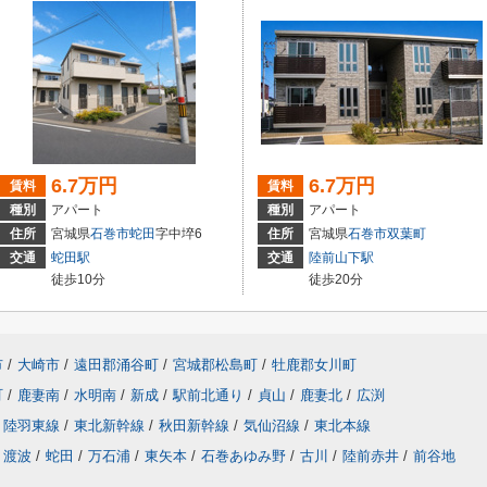
6.7万円
6.7万円
賃料
賃料
種別
アパート
種別
アパート
住所
宮城県
石巻市
蛇田
字中埣6
住所
宮城県
石巻市
双葉町
交通
蛇田駅
交通
陸前山下駅
徒歩10分
徒歩20分
市
/
大崎市
/
遠田郡涌谷町
/
宮城郡松島町
/
牡鹿郡女川町
町
/
鹿妻南
/
水明南
/
新成
/
駅前北通り
/
貞山
/
鹿妻北
/
広渕
陸羽東線
/
東北新幹線
/
秋田新幹線
/
気仙沼線
/
東北本線
渡波
/
蛇田
/
万石浦
/
東矢本
/
石巻あゆみ野
/
古川
/
陸前赤井
/
前谷地