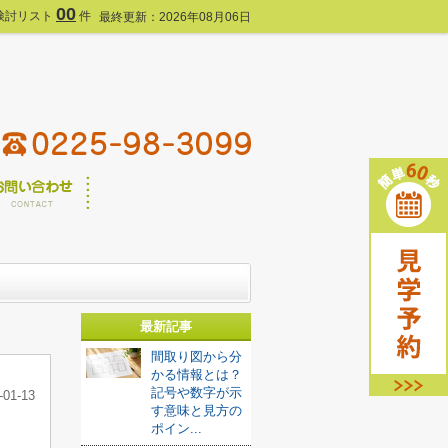
00
検討リスト
件
最終更新：2026年08月06日
最新記事
間取り図から分
かる情報とは？
記号や数字が示
-01-13
す意味と見方の
ポイン...