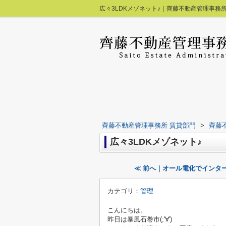
広々3LDKメゾネット♪｜齊藤不動産管理事務所
齊藤不動産管理事務所 賃貸部門
>
齊藤
広々3LDKメゾネット♪
≪ 前へ｜オール電化でインタ
カテゴリ：
管理
こんにちは。
昨日は暴風石巻市(;'∀')