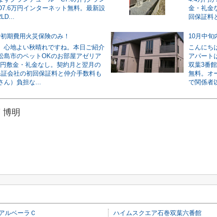
D7.6万円インターネット無料。最新設
金・礼金
D...
回保証料と
で初期費用火災保険のみ！
10月中
。心地よい秋晴れですね。本日ご紹介
こんにち
松島市のペットOKのお部屋アゼリア
アパート
5万円敷金・礼金なし。契約月と翌月の
双葉3番
保証会社の初回保証料と仲介手数料も
無料。オ
ん）負担な...
で関係者以
 博明
アルベーラＣ
ハイムスクエア石巻双葉六番館