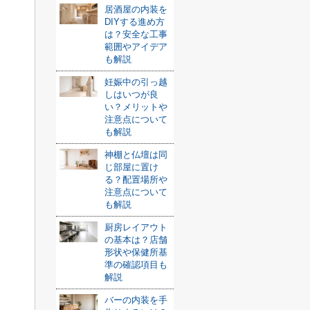
居酒屋の内装を
DIYする進め方
は？安全な工事
範囲やアイデア
も解説
妊娠中の引っ越
しはいつが良
い？メリットや
注意点について
も解説
神棚と仏壇は同
じ部屋に置け
る？配置場所や
注意点について
も解説
厨房レイアウト
の基本は？店舗
形状や保健所基
準の確認項目も
解説
バーの内装を手