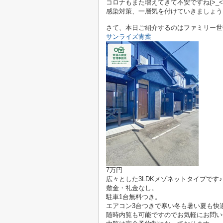
コロナもまた増えてきて不安ですね(>_<
感染対策、一層気を付けていきましょう
さて、本日ご紹介するのはファミリー世
サンライズ青葉
7万円
広々とした3LDKメゾネットタイプです♪
敷金・礼金なし。
駐車1台無料つき。
エアコン3台つきで寒い冬も暑い夏も快
随時内覧も可能ですのでお気軽にお問い