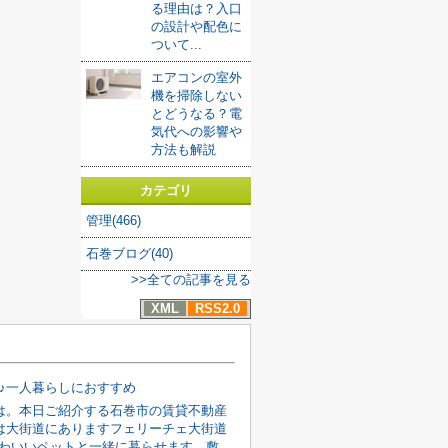
る理由は？入口
の設計や配色に
ついて...
エアコンの室外
機を掃除しない
とどうなる？電
気代への影響や
方法も解説
カテゴリ
管理(466)
石巻ブログ(40)
>>全ての記事を見る
XML
RSS2.0
K♪一人暮らしにおすすめ
は。本日ご紹介する石巻市の賃貸不動産
は大街道にありますフェリーチェ大街道
円かわいいペットと一緒に暮らせます。敷