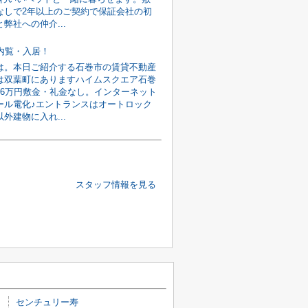
なしで2年以上のご契約で保証会社の初
弊社への仲介...
旬内覧・入居！
は。本日ご紹介する石巻市の賃貸不動産
は双葉町にありますハイムスクエア石巻
館6万円敷金・礼金なし。インターネット
ール電化♪エントランスはオートロック
外建物に入れ...
スタッフ情報を見る
センチュリー寿