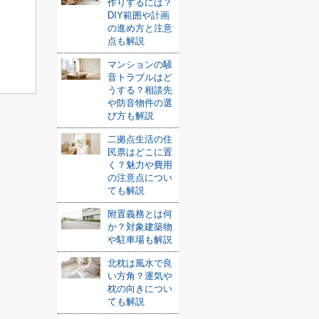
作りするには？
DIY範囲や計画
の進め方と注意
点も解説
マンションの騒
音トラブルはど
うする？相談先
や防音物件の選
び方も解説
二拠点生活の住
民票はどこに置
く？魅力や費用
の注意点につい
ても解説
附置義務とは何
か？対象建築物
や駐車場も解説
北枕は風水で良
い方角？運気や
枕の向きについ
ても解説