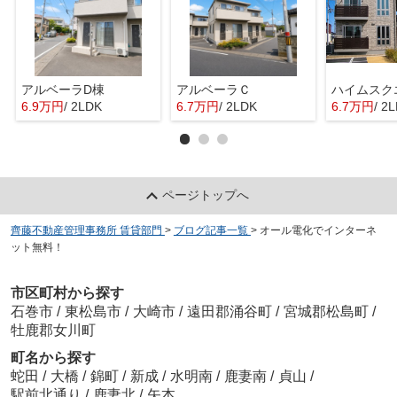
アルベーラD棟
アルベーラＣ
6.9万円
/ 2LDK
6.7万円
/ 2LDK
6.7万円
/ 2
ページトップへ
齊藤不動産管理事務所 賃貸部門
>
ブログ記事一覧
>
オール電化でインターネ
ット無料！
市区町村から探す
石巻市
/
東松島市
/
大崎市
/
遠田郡涌谷町
/
宮城郡松島町
/
牡鹿郡女川町
町名から探す
蛇田
/
大橋
/
錦町
/
新成
/
水明南
/
鹿妻南
/
貞山
/
駅前北通り
/
鹿妻北
/
矢本