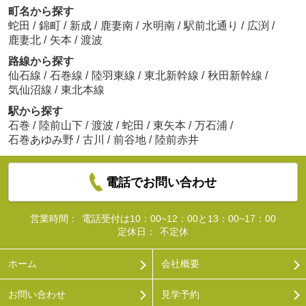
町名から探す
蛇田
/
錦町
/
新成
/
鹿妻南
/
水明南
/
駅前北通り
/
広渕
/
鹿妻北
/
矢本
/
渡波
路線から探す
仙石線
/
石巻線
/
陸羽東線
/
東北新幹線
/
秋田新幹線
/
気仙沼線
/
東北本線
駅から探す
石巻
/
陸前山下
/
渡波
/
蛇田
/
東矢本
/
万石浦
/
石巻あゆみ野
/
古川
/
前谷地
/
陸前赤井
電話でお問い合わせ
営業時間：
電話受付は10：00~12：00と13：00~17：00
定休日：
不定休
ホーム
会社概要
お問い合わせ
見学予約