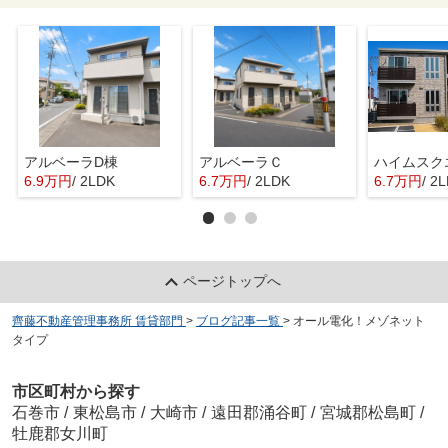
アルベーラD棟
アルベーラＣ
6.9万円
/ 2LDK
6.7万円
/ 2LDK
6.7万円
/ 2
ページトップへ
齊藤不動産管理事務所 賃貸部門
>
ブログ記事一覧
>
オール電化！メゾネット
タイプ
市区町村から探す
石巻市
/
東松島市
/
大崎市
/
遠田郡涌谷町
/
宮城郡松島町
/
牡鹿郡女川町