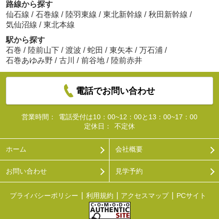
路線から探す
仙石線
/
石巻線
/
陸羽東線
/
東北新幹線
/
秋田新幹線
/
気仙沼線
/
東北本線
駅から探す
石巻
/
陸前山下
/
渡波
/
蛇田
/
東矢本
/
万石浦
/
石巻あゆみ野
/
古川
/
前谷地
/
陸前赤井
電話でお問い合わせ
営業時間：
電話受付は10：00~12：00と13：00~17：00
定休日：
不定休
ホーム
会社概要
お問い合わせ
見学予約
プライバシーポリシー
利用規約
アクセスマップ
PCサイト