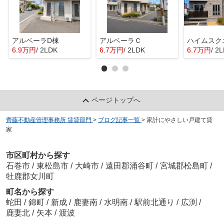
アルベーラD棟
アルベーラＣ
6.9万円
/ 2LDK
6.7万円
/ 2LDK
6.7万円
/ 2
ページトップへ
齊藤不動産管理事務所 賃貸部門
>
ブログ記事一覧
>
家計にやさしい戸建て貸
家
市区町村から探す
石巻市
/
東松島市
/
大崎市
/
遠田郡涌谷町
/
宮城郡松島町
/
牡鹿郡女川町
町名から探す
蛇田
/
錦町
/
新成
/
鹿妻南
/
水明南
/
駅前北通り
/
広渕
/
鹿妻北
/
矢本
/
渡波