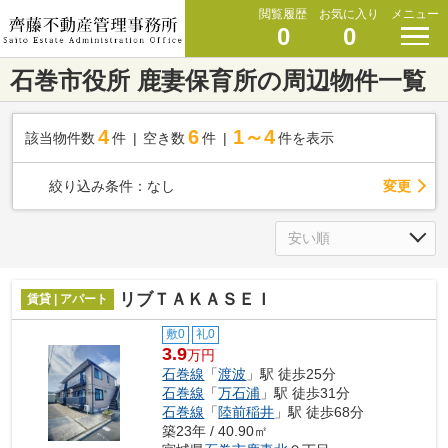
閲覧履歴
お気に入り
メニュー
0
0
石巻市役所 鹿妻保育所の周辺物件一覧
4
6
1～4
該当物件数
件
空き数
件
件を表示
変更
絞り込み条件：
なし
リブＴＡＫＡＳＥＩ
賃貸 | アパート
敷0
礼0
3.9
万円
石巻線
「
渡波
」駅 徒歩25分
石巻線
「
万石浦
」駅 徒歩31分
石巻線
「
陸前稲井
」駅 徒歩68分
築23年 / 40.90㎡