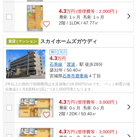
4.3
万
円
(管理費等：2,000円 )
1ヶ月
1ヶ月
敷金
礼金
2階 / 1LDK / 47.77㎡
スカイホームズガウディ
賃貸 | マンション
敷0
礼0
4.3
万円
石巻線
「
渡波
」駅 徒歩28分
築32年 / 50.40㎡
宮城県
石巻市
鹿妻南
４丁目
2年以上の契約で初期費用は火災保険の18,000円のみです。 ペット飼育の場
合敷金1ヶ月&賃料が1匹につき1,000円増となります。
4.3
万
円
(管理費等：3,000円 )
0ヶ月
0ヶ月
敷金
礼金
2階 / 2DK / 50.40㎡
4.3
万
円
(管理費等：3,000円 )