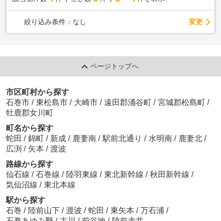
変更
絞り込み条件：
なし
ページトップへ
市区町村から探す
石巻市
/
東松島市
/
大崎市
/
遠田郡涌谷町
/
宮城郡松島町
/
牡鹿郡女川町
町名から探す
蛇田
/
錦町
/
新成
/
鹿妻南
/
駅前北通り
/
水明南
/
鹿妻北
/
広渕
/
矢本
/
渡波
路線から探す
仙石線
/
石巻線
/
陸羽東線
/
東北新幹線
/
秋田新幹線
/
気仙沼線
/
東北本線
駅から探す
石巻
/
陸前山下
/
渡波
/
蛇田
/
東矢本
/
万石浦
/
石巻あゆみ野
/
古川
/
前谷地
/
陸前赤井