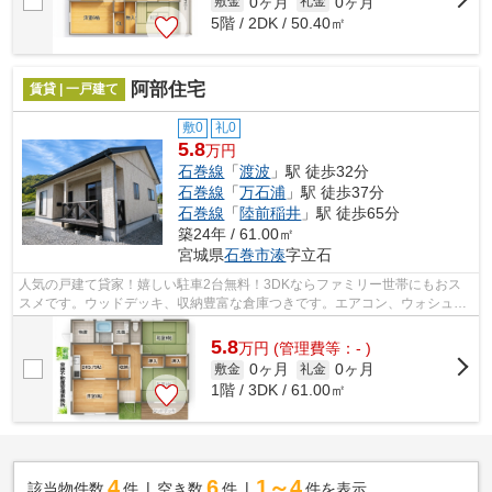
0ヶ月
0ヶ月
敷金
礼金
5階 / 2DK / 50.40㎡
阿部住宅
賃貸 | 一戸建て
敷0
礼0
5.8
万円
石巻線
「
渡波
」駅 徒歩32分
石巻線
「
万石浦
」駅 徒歩37分
石巻線
「
陸前稲井
」駅 徒歩65分
築24年 / 61.00㎡
宮城県
石巻市
湊
字立石
人気の戸建て貸家！嬉しい駐車2台無料！3DKならファミリー世帯にもおス
スメです。ウッドデッキ、収納豊富な倉庫つきです。エアコン、ウォシュレ
ットもついています。
5.8
万
円
(管理費等：- )
0ヶ月
0ヶ月
敷金
礼金
1階 / 3DK / 61.00㎡
4
6
1～4
該当物件数
件
空き数
件
件を表示