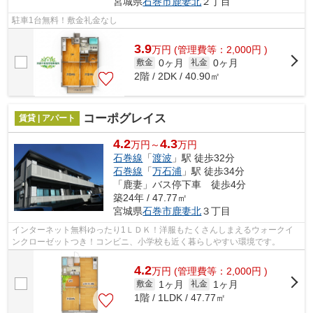
宮城県
石巻市
鹿妻北
２丁目
駐車1台無料！敷金礼金なし
3.9
万
円
(管理費等：2,000円 )
0ヶ月
0ヶ月
敷金
礼金
2階 / 2DK / 40.90㎡
コーポグレイス
賃貸 | アパート
4.2
4.3
万円～
万円
石巻線
「
渡波
」駅 徒歩32分
石巻線
「
万石浦
」駅 徒歩34分
「鹿妻」バス停下車 徒歩4分
築24年 / 47.77㎡
宮城県
石巻市
鹿妻北
３丁目
インターネット無料ゆったり1ＬＤＫ！洋服もたくさんしまえるウォークイ
ンクローゼットつき！コンビニ、小学校も近く暮らしやすい環境です。
4.2
万
円
(管理費等：2,000円 )
1ヶ月
1ヶ月
敷金
礼金
1階 / 1LDK / 47.77㎡