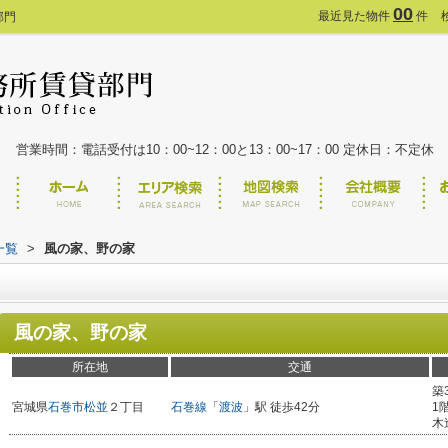
00
最近見た物件
件
部門
営業時間：電話受付は10：00~12：00と13：00~17：00 定休日：不定休
一覧
>
風の家、野の家
風の家、野の家
所在地
交通
築
宮城県
石巻市
松並
２丁目
石巻線
「
渡波
」駅 徒歩42分
1
木