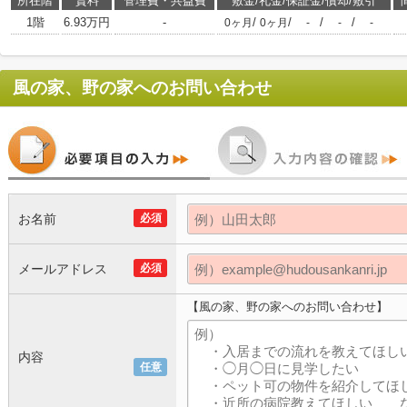
所在階
賃料
管理費・共益費
敷金/礼金/保証金/償却/敷引
1階
6.93万円
-
/
/
/
/
0ヶ月
0ヶ月
-
-
-
風の家、野の家
へのお問い合わせ
お名前
必須
メールアドレス
必須
【風の家、野の家へのお問い合わせ】
内容
任意