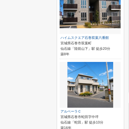
ハイムスクエア石巻双葉六番館
宮城県石巻市双葉町
仙石線「陸前山下」駅 徒歩20分
築8年
アルベーラＣ
宮城県石巻市蛇田字中埣
仙石線「蛇田」駅 徒歩10分
築16年