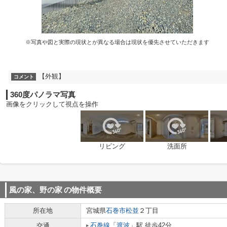
※写真や図と実際の現状とが異なる場合は現状を優先させていただきます
【外観】
コメント
360度パノラマ写真
画像をクリックして視点を操作
リビング
洗面所
風の家、野の家
の物件概要
所在地
宮城県
石巻市
松並
２丁目
石巻線
「
渡波
」駅 徒歩42分
交通