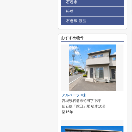
石巻市
松並
石巻線 渡波
おすすめ物件
アルベーラD棟
宮城県石巻市蛇田字中埣
仙石線「蛇田」駅 徒歩10分
築16年