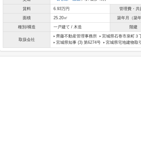
賃料
6.93万円
管理費・共
面積
25.20㎡
築年月（築
種別/構造
一戸建て / 木造
階建
齊藤不動産管理事務所
宮城県石巻市泉町３丁
取扱会社
宮城県知事 (3) 第6274号
宮城県宅地建物取