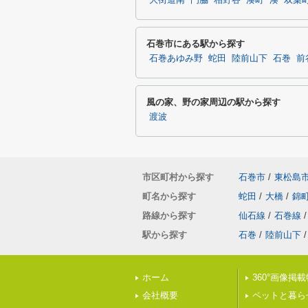
大街道南
門脇
相野谷
湊町
湊
双葉
石巻市にある駅から探す
石巻あゆみ野
蛇田
陸前山下
石巻
前
風の家、野の家周辺の駅から探す
渡波
市区町村から探す
石巻市
/
東松島
町名から探す
蛇田
/
大橋
/
錦
路線から探す
仙石線
/
石巻線
/
駅から探す
石巻
/
陸前山下
/
ホーム
360°画像掲
会社概要
ペットと暮ら