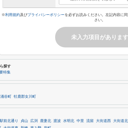
※
利用規約
及び
プライバシーポリシー
を必ずお読みください。左記内容に同
さい。
未入力項目がありま
ら探す
要特集
郡涌谷町
牡鹿郡女川町
駅前北通り
貞山
広渕
鹿妻北
渡波
水明北
中里
流留
大街道西
大街道北