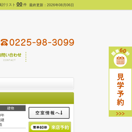
00
検討リスト
件
最終更新：2026年08月06日
建物
空室情報へ
3年
階建
造