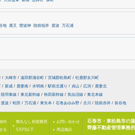
町
大街道東
新橋
恵み野
泉町
谷地
鹿又
曽波神
陸前稲井
渡波
万石浦
市
/
大崎市
/
遠田郡涌谷町
/
宮城郡松島町
/
牡鹿郡女川町
町
/
新成
/
鹿妻南
/
水明南
/
駅前北通り
/
貞山
/
広渕
/
鹿妻北
陸羽東線
/
東北新幹線
/
秋田新幹線
/
気仙沼線
/
東北本線
渡波
/
蛇田
/
万石浦
/
東矢本
/
石巻あゆみ野
/
古川
/
陸前赤井
/
前谷地
石巻市・東松島市の
載物件
敷礼なし初期費用
お問い合わせ
齊藤不動産管理事務所
せる
5万円以下
周辺施設