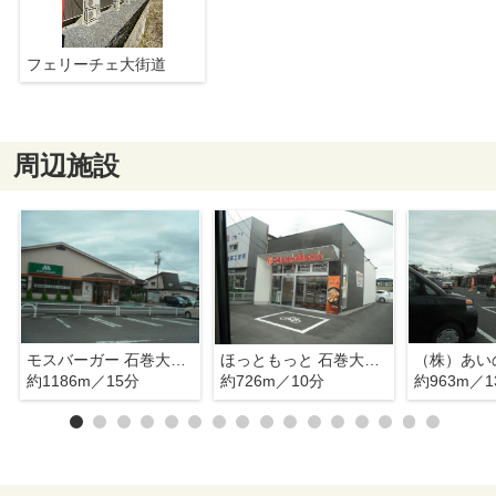
フェリーチェ大街道
周辺施設
モスバーガー 石巻大街道店
ほっともっと 石巻大街道店
約1186m／15分
約726m／10分
約963m／1