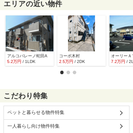
エリアの近い物件
アルコバレーノ蛇田A
コーポ木村
オーリーＡ
5.2
万
円
/ 1LDK
2.5
万
円
/ 2DK
7.2
万
円
/ 2
こだわり特集
ペットと暮らせる物件特集
一人暮らし向け物件特集