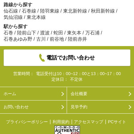
路線から探す
仙石線
/
石巻線
/
陸羽東線
/
東北新幹線
/
秋田新幹線
/
気仙沼線
/
東北本線
駅から探す
石巻
/
陸前山下
/
渡波
/
蛇田
/
東矢本
/
万石浦
/
石巻あゆみ野
/
古川
/
前谷地
/
陸前赤井
電話でお問い合わせ
営業時間：
電話受付は10：00~12：00と13：00~17：00
定休日：
不定休
ホーム
会社概要
お問い合わせ
見学予約
プライバシーポリシー
利用規約
アクセスマップ
PCサイト