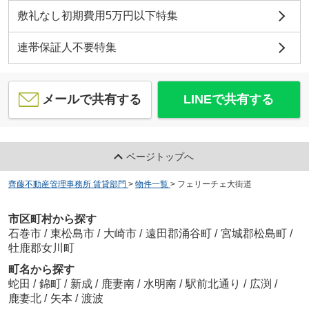
敷礼なし初期費用5万円以下特集
連帯保証人不要特集
メールで共有する
LINEで共有する
ページトップへ
齊藤不動産管理事務所 賃貸部門
>
物件一覧
>
フェリーチェ大街道
市区町村から探す
石巻市
/
東松島市
/
大崎市
/
遠田郡涌谷町
/
宮城郡松島町
/
牡鹿郡女川町
町名から探す
蛇田
/
錦町
/
新成
/
鹿妻南
/
水明南
/
駅前北通り
/
広渕
/
鹿妻北
/
矢本
/
渡波