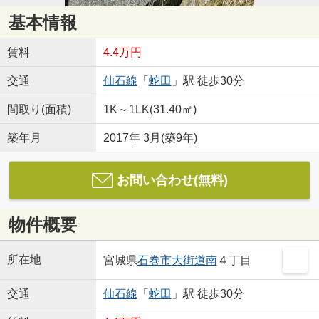
基本情報
賃料
4.4万円
交通
仙石線
「
蛇田
」駅 徒歩30分
間取り(面積)
1K～1LK(31.40㎡)
築年月
2017年 3月(築9年)
お問い合わせ(無料)
物件概要
所在地
宮城県
石巻市
大街道南
４丁目
交通
仙石線
「
蛇田
」駅 徒歩30分