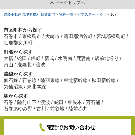
ページトップへ
齊藤不動産管理事務所 賃貸部門
>
物件一覧
>
ピアステートＫⅡ
>
107
市区町村から探す
石巻市
/
東松島市
/
大崎市
/
遠田郡涌谷町
/
宮城郡松島町
/
牡鹿郡女川町
町名から探す
大橋
/
蛇田
/
錦町
/
新成
/
水明南
/
鹿妻南
/
駅前北通り
/
貞山
/
鹿妻北
/
渡波
路線から探す
仙石線
/
石巻線
/
陸羽東線
/
東北新幹線
/
秋田新幹線
/
気仙沼線
/
東北本線
駅から探す
石巻
/
陸前山下
/
渡波
/
蛇田
/
東矢本
/
万石浦
/
石巻あゆみ野
/
古川
/
前谷地
/
陸前赤井
電話でお問い合わせ