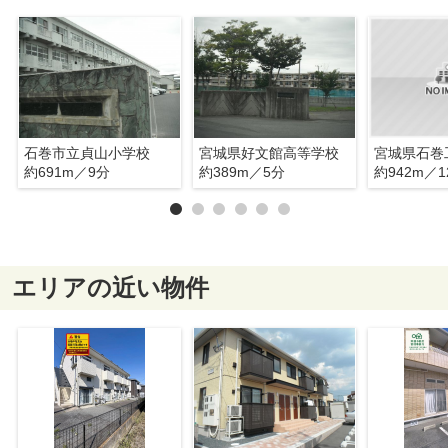
石巻市立貞山小学校
宮城県好文館高等学校
約691m／9分
約389m／5分
約942m／1
エリアの近い物件