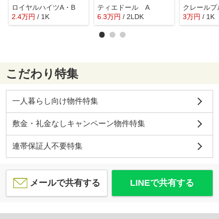
ロイヤルハイツA・B
ティエドール A
クレールプ
2.4
万
円
/ 1K
6.3
万
円
/ 2LDK
3
万
円
/ 1K
こだわり特集
一人暮らし向け物件特集
敷金・礼金なしキャンペーン物件特集
連帯保証人不要特集
メールで共有する
LINEで共有する