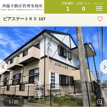
閲覧履歴
お気に入り
メニュー
1
0
ピアステートＫⅡ 107
1 / 20