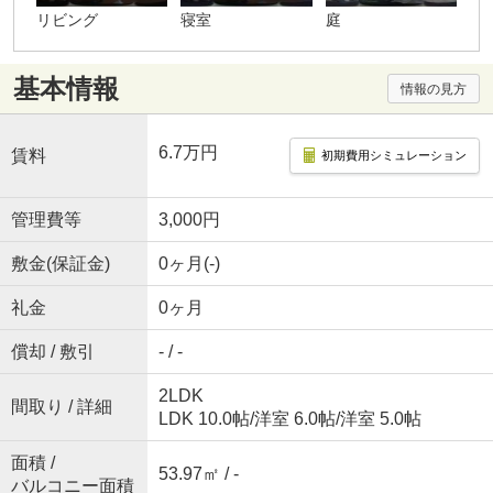
リビング
寝室
庭
基本情報
情報の見方
6.7万円
賃料
初期費用シミュレーション
管理費等
3,000円
敷金(保証金)
0ヶ月(-)
礼金
0ヶ月
償却 / 敷引
- / -
2LDK
間取り / 詳細
LDK 10.0帖
/
洋室 6.0帖
/
洋室 5.0帖
面積 /
53.97㎡ / -
バルコニー面積