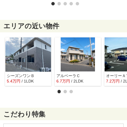
エリアの近い物件
シーズンワンＢ
アルベーラＣ
オーリーＡ
5.4
万
円
/ 1LDK
6.7
万
円
/ 2LDK
7.2
万
円
/ 2
こだわり特集