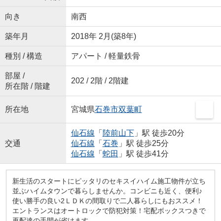
向き
南西
築年月
2018年 2月(築8年)
種別 / 構造
アパート / 軽量鉄骨
部屋 /
202 / 2階 / 2階建
所在階 / 階建
所在地
宮城県
石巻市
双葉町
仙石線
「
陸前山下
」駅 徒歩20分
交通
仙石線
「
石巻
」駅 徒歩25分
仙石線
「
蛇田
」駅 徒歩41分
新生活のスタートにピッタリのセキスイハイム施工物件が立ち
並ぶハイムタウンで暮らしませんか。コンビニも近く、便利♪
使い勝手の良い2ＬＤＫの間取りで二人暮らしにもおススメ！
エントランスはオートロックで防犯対策！宅配ボックスつきで
再配達の手間が省けます。