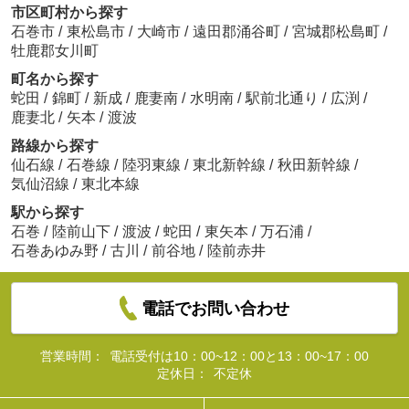
市区町村から探す
石巻市
/
東松島市
/
大崎市
/
遠田郡涌谷町
/
宮城郡松島町
/
牡鹿郡女川町
町名から探す
蛇田
/
錦町
/
新成
/
鹿妻南
/
水明南
/
駅前北通り
/
広渕
/
鹿妻北
/
矢本
/
渡波
路線から探す
仙石線
/
石巻線
/
陸羽東線
/
東北新幹線
/
秋田新幹線
/
気仙沼線
/
東北本線
駅から探す
石巻
/
陸前山下
/
渡波
/
蛇田
/
東矢本
/
万石浦
/
石巻あゆみ野
/
古川
/
前谷地
/
陸前赤井
電話でお問い合わせ
営業時間：
電話受付は10：00~12：00と13：00~17：00
定休日：
不定休