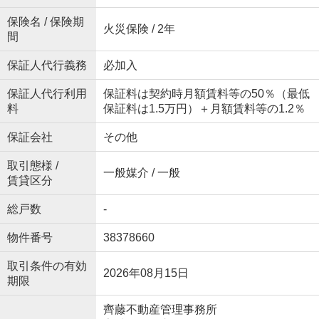
保険名 / 保険期
火災保険 / 2年
間
保証人代行義務
必加入
保証人代行利用
保証料は契約時月額賃料等の50％（最低
料
保証料は1.5万円）＋月額賃料等の1.2％
保証会社
その他
取引態様 /
一般媒介 / 一般
賃貸区分
総戸数
-
物件番号
38378660
取引条件の有効
2026年08月15日
期限
齊藤不動産管理事務所