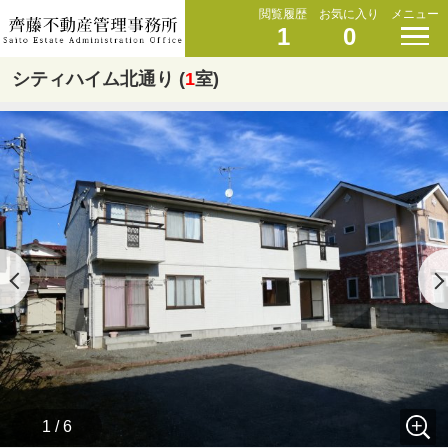
閲覧履歴
お気に入り
メニュー
1
0
シティハイム北通り (
1
室)
1 / 6