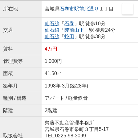
所在地
宮城県
石巻市
駅前北通り
１丁目
仙石線
「
石巻
」駅 徒歩10分
交通
仙石線
「
陸前山下
」駅 徒歩24分
仙石線
「
蛇田
」駅 徒歩38分
賃料
4万円
管理費等
1,000円
面積
41.50㎡
築年月
1998年 3月(築28年)
種別 / 構造
アパート / 軽量鉄骨
階建
2階建
齊藤不動産管理事務所
宮城県石巻市泉町３丁目5-17
取扱会社
TEL:0225-98-3099