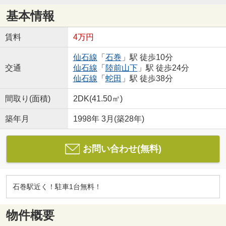
基本情報
賃料
4万円
仙石線
「
石巻
」駅 徒歩10分
交通
仙石線
「
陸前山下
」駅 徒歩24分
仙石線
「
蛇田
」駅 徒歩38分
間取り(面積)
2DK(41.50㎡)
築年月
1998年 3月(築28年)
お問い合わせ(無料)
石巻駅近く！駐車1台無料！
物件概要