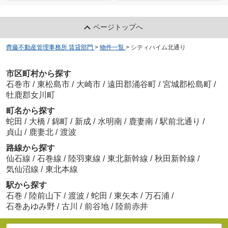
ページトップへ
齊藤不動産管理事務所 賃貸部門
>
物件一覧
>
シティハイム北通り
市区町村から探す
石巻市
/
東松島市
/
大崎市
/
遠田郡涌谷町
/
宮城郡松島町
/
牡鹿郡女川町
町名から探す
蛇田
/
大橋
/
錦町
/
新成
/
水明南
/
鹿妻南
/
駅前北通り
/
貞山
/
鹿妻北
/
渡波
路線から探す
仙石線
/
石巻線
/
陸羽東線
/
東北新幹線
/
秋田新幹線
/
気仙沼線
/
東北本線
駅から探す
石巻
/
陸前山下
/
渡波
/
蛇田
/
東矢本
/
万石浦
/
石巻あゆみ野
/
古川
/
前谷地
/
陸前赤井