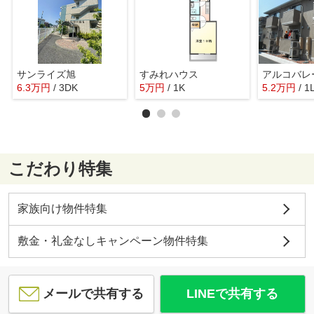
サンライズ旭
すみれハウス
アルコバレ
6.3
万
円
/ 3DK
5
万
円
/ 1K
5.2
万
円
/ 1
こだわり特集
家族向け物件特集
敷金・礼金なしキャンペーン物件特集
メールで共有する
LINEで共有する