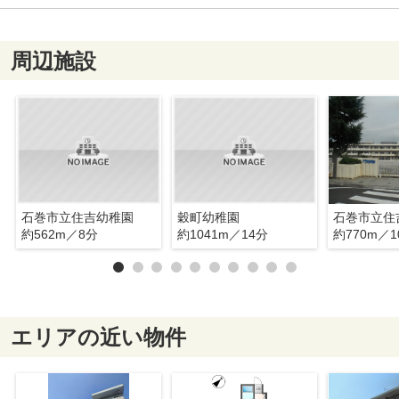
周辺施設
石巻市立住吉幼稚園
穀町幼稚園
石巻市立住
約562m／8分
約1041m／14分
約770m／1
エリアの近い物件