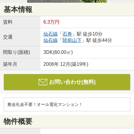
基本情報
賃料
6.3万円
仙石線
「
石巻
」駅 徒歩10分
交通
仙石線
「
陸前山下
」駅 徒歩44分
間取り(面積)
3DK(60.00㎡)
築年月
2006年 12月(築19年)
お問い合わせ(無料)
敷金礼金不要！オール電化マンション！
物件概要