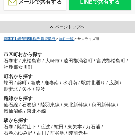
メールで共有する
LINEで共有する
ページトップへ
齊藤不動産管理事務所 賃貸部門
>
物件一覧
>
サンライズ旭
市区町村から探す
石巻市
/
東松島市
/
大崎市
/
遠田郡涌谷町
/
宮城郡松島町
/
牡鹿郡女川町
町名から探す
蛇田
/
錦町
/
新成
/
鹿妻南
/
水明南
/
駅前北通り
/
広渕
/
鹿妻北
/
矢本
/
渡波
路線から探す
仙石線
/
石巻線
/
陸羽東線
/
東北新幹線
/
秋田新幹線
/
気仙沼線
/
東北本線
駅から探す
石巻
/
陸前山下
/
渡波
/
蛇田
/
東矢本
/
万石浦
/
石巻あゆみ野
/
古川
/
前谷地
/
陸前赤井