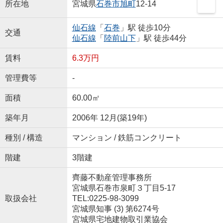
所在地
宮城県
石巻市
旭町
12-14
仙石線
「
石巻
」駅 徒歩10分
交通
仙石線
「
陸前山下
」駅 徒歩44分
賃料
6.3万円
管理費等
-
面積
60.00㎡
築年月
2006年 12月(築19年)
種別 / 構造
マンション / 鉄筋コンクリート
階建
3階建
齊藤不動産管理事務所
宮城県石巻市泉町３丁目5-17
取扱会社
TEL:0225-98-3099
宮城県知事 (3) 第6274号
宮城県宅地建物取引業協会