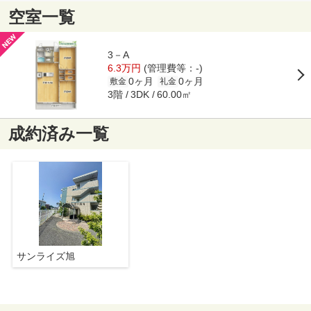
空室一覧
3－A
6.3万円
(管理費等：-)
0ヶ月
0ヶ月
敷金
礼金
3階
60.00㎡
3DK
成約済み一覧
サンライズ旭