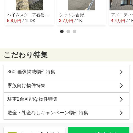
ハイムスクエア石巻双葉3番館
シャトン吉野
アメニティ
5.8
万
円
/ 1LDK
3.7
万
円
/ 1K
4.4
万
円
/ 1
こだわり特集
360°画像掲載物件特集
家族向け物件特集
駐車2台可能な物件特集
敷金・礼金なしキャンペーン物件特集