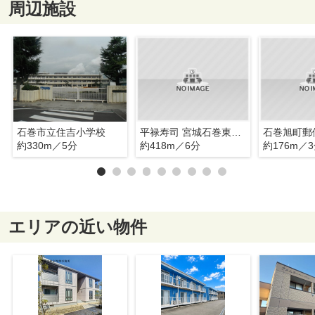
周辺施設
石巻市立住吉小学校
平禄寿司 宮城石巻東中里店
石巻旭町郵
約330m／5分
約418m／6分
約176m／
エリアの近い物件