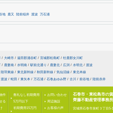
谷地
鹿又
陸前稲井
渡波
万石浦
市
/
大崎市
/
遠田郡涌谷町
/
宮城郡松島町
/
牡鹿郡女川町
町
/
鹿妻南
/
水明南
/
駅前北通り
/
鹿妻北
/
広渕
/
水明北
/
渡波
陸羽東線
/
東北新幹線
/
秋田新幹線
/
気仙沼線
/
東北本線
渡波
/
蛇田
/
東矢本
/
万石浦
/
石巻あゆみ野
/
古川
/
前谷地
/
陸前赤井
石巻市・東松島市の
載物件
敷礼なし初期費用
お問い合わせ
齊藤不動産管理事務所
せる
5万円以下
周辺施設
け
初期費用15万円
お客様の声
宮城県石巻市泉町３丁目5-