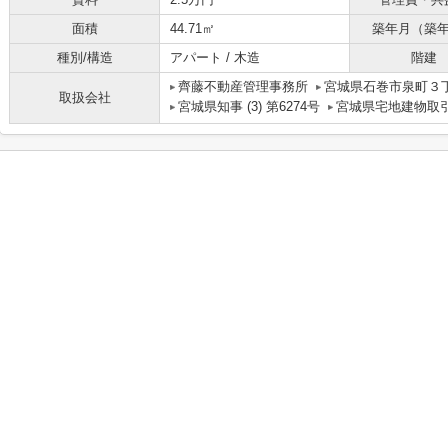
面積
44.71㎡
築年月（築
種別/構造
アパート / 木造
階建
齊藤不動産管理事務所
宮城県石巻市泉町３丁
取扱会社
宮城県知事 (3) 第6274号
宮城県宅地建物取