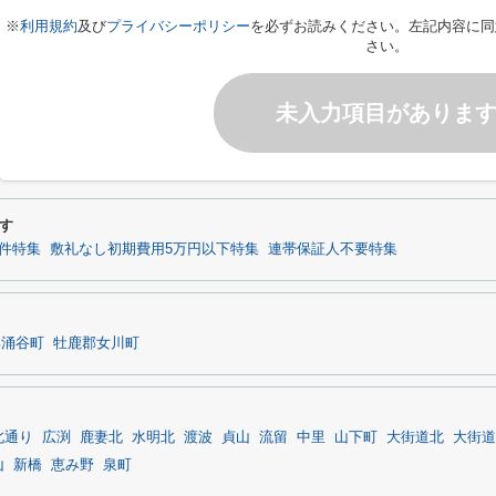
※
利用規約
及び
プライバシーポリシー
を必ずお読みください。左記内容に同
さい。
未入力項目がありま
す
件特集
敷礼なし初期費用5万円以下特集
連帯保証人不要特集
郡涌谷町
牡鹿郡女川町
北通り
広渕
鹿妻北
水明北
渡波
貞山
流留
中里
山下町
大街道北
大街道
山
新橋
恵み野
泉町