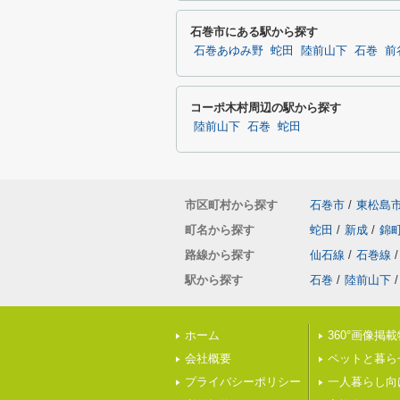
石巻市にある駅から探す
石巻あゆみ野
蛇田
陸前山下
石巻
前
コーポ木村周辺の駅から探す
陸前山下
石巻
蛇田
市区町村から探す
石巻市
/
東松島
町名から探す
蛇田
/
新成
/
錦
路線から探す
仙石線
/
石巻線
/
駅から探す
石巻
/
陸前山下
/
ホーム
360°画像掲
会社概要
ペットと暮ら
プライバシーポリシー
一人暮らし向