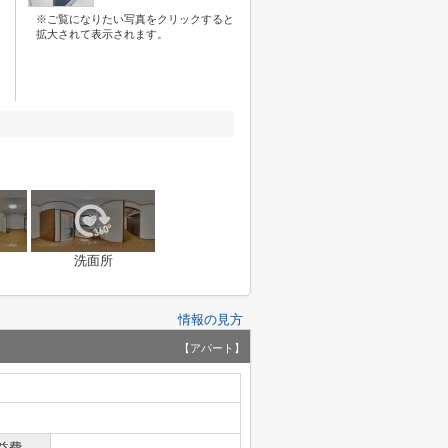
※ご覧になりたい写真をクリックすると
拡大されて表示されます。
洗面所
情報の見方
【アパート】
益費
-