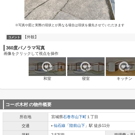
※写真や図と実際の現状とが異なる場合は現状を優先させていただきます
【外観】
コメント
360度パノラマ写真
画像をクリックして視点を操作
和室
寝室
キッチン
コーポ木村
の物件概要
所在地
宮城県
石巻市
山下町
１丁目
仙石線
「
陸前山下
」駅 徒歩11分
交通
賃料
2.5万円
管理費・共