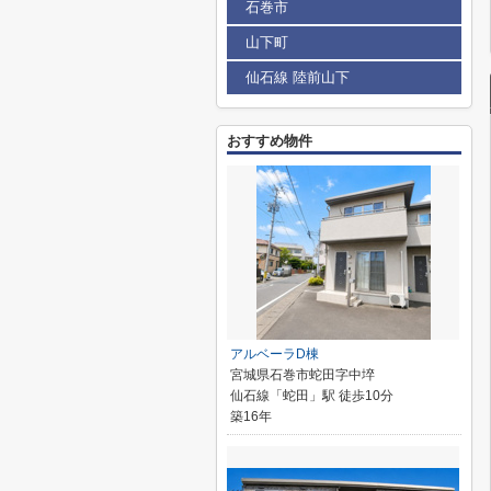
石巻市
山下町
仙石線 陸前山下
おすすめ物件
アルベーラD棟
宮城県石巻市蛇田字中埣
仙石線「蛇田」駅 徒歩10分
築16年