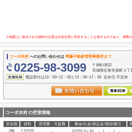
※地図上に表示される物件の位置は付近住所に所在することを表すものであり、実際
コーポ木村
へのお問い合わせは
齊藤不動産管理事務所まで
0225-98-3099
〒986-0832
宮城県石巻市泉町３丁目
電話受付は10：00~12：00と13：00~17：00 定休日:不定休
コーポ木村
の空室情報
所在階
賃料
管理費・共益費
敷金/礼金/保証金/償却/敷引
2階
2.5万円
-
/
/
/
/
0万円
0ヶ月
-
-
-