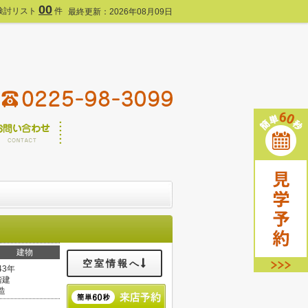
00
検討リスト
件
最終更新：2026年08月09日
建物
空室情報へ
43年
階建
造