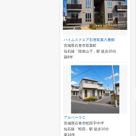
ハイムスクエア石巻双葉六番館
宮城県石巻市双葉町
仙石線「陸前山下」駅 徒歩20分
築8年
アルベーラＣ
宮城県石巻市蛇田字中埣
仙石線「蛇田」駅 徒歩10分
築16年