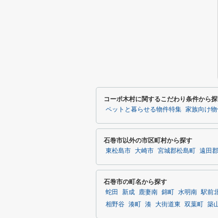
コーポ木村に関するこだわり条件から探
ペットと暮らせる物件特集
家族向け物
石巻市以外の市区町村から探す
東松島市
大崎市
宮城郡松島町
遠田
石巻市の町名から探す
蛇田
新成
鹿妻南
錦町
水明南
駅前
相野谷
湊町
湊
大街道東
双葉町
築