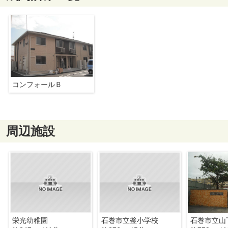
コンフォールＢ
周辺施設
栄光幼稚園
石巻市立釜小学校
石巻市立山