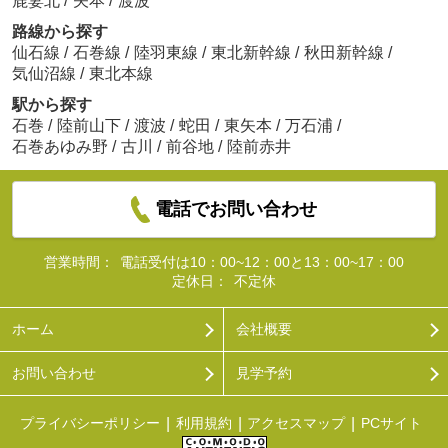
鹿妻北
/
矢本
/
渡波
路線から探す
仙石線
/
石巻線
/
陸羽東線
/
東北新幹線
/
秋田新幹線
/
気仙沼線
/
東北本線
駅から探す
石巻
/
陸前山下
/
渡波
/
蛇田
/
東矢本
/
万石浦
/
石巻あゆみ野
/
古川
/
前谷地
/
陸前赤井
電話でお問い合わせ
営業時間：
電話受付は10：00~12：00と13：00~17：00
定休日：
不定休
ホーム
会社概要
お問い合わせ
見学予約
プライバシーポリシー
利用規約
アクセスマップ
PCサイト