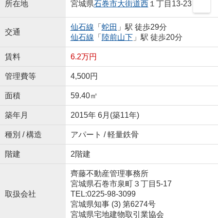
所在地
宮城県
石巻市
大街道西
１丁目13-23
仙石線
「
蛇田
」駅 徒歩29分
交通
仙石線
「
陸前山下
」駅 徒歩20分
賃料
6.2万円
管理費等
4,500円
面積
59.40㎡
築年月
2015年 6月(築11年)
種別 / 構造
アパート / 軽量鉄骨
階建
2階建
齊藤不動産管理事務所
宮城県石巻市泉町３丁目5-17
取扱会社
TEL:0225-98-3099
宮城県知事 (3) 第6274号
宮城県宅地建物取引業協会