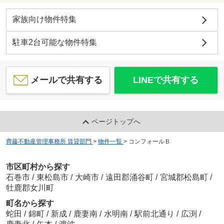
家族向け物件特集
駐車2台可能な物件特集
メールで共有する
LINEで共有する
ページトップへ
齊藤不動産管理事務所 賃貸部門
>
物件一覧
>
コンフォールＢ
市区町村から探す
石巻市
/
東松島市
/
大崎市
/
遠田郡涌谷町
/
宮城郡松島町
/
牡鹿郡女川町
町名から探す
蛇田
/
錦町
/
新成
/
鹿妻南
/
水明南
/
駅前北通り
/
広渕
/