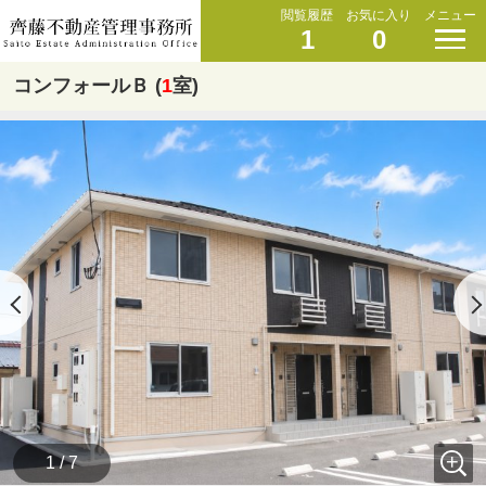
閲覧履歴
お気に入り
メニュー
1
0
コンフォールＢ (
1
室)
1 / 7