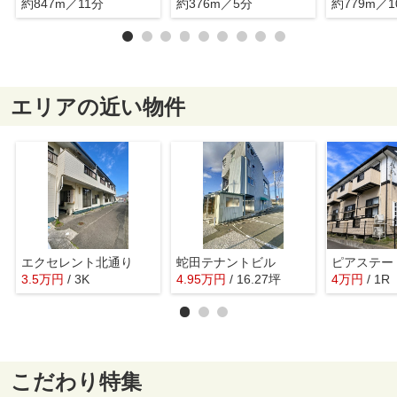
約847m／11分
約376m／5分
約779m／1
エリアの近い物件
エクセレント北通り
蛇田テナントビル
ピアステー
3.5
万
円
/ 3K
4.95
万
円
/ 16.27坪
4
万
円
/ 1R
こだわり特集