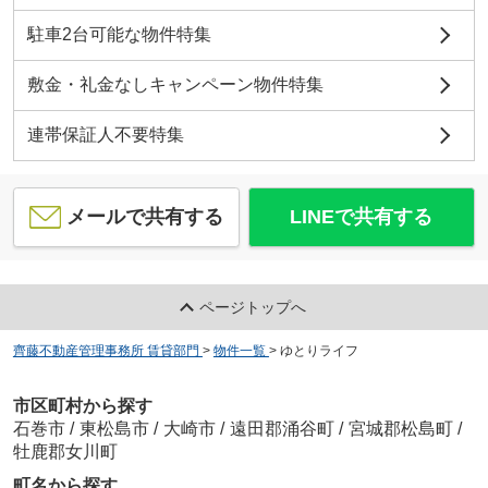
駐車2台可能な物件特集
敷金・礼金なしキャンペーン物件特集
連帯保証人不要特集
メールで共有する
LINEで共有する
ページトップへ
齊藤不動産管理事務所 賃貸部門
>
物件一覧
>
ゆとりライフ
市区町村から探す
石巻市
/
東松島市
/
大崎市
/
遠田郡涌谷町
/
宮城郡松島町
/
牡鹿郡女川町
町名から探す