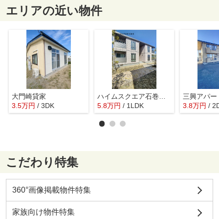
エリアの近い物件
大門崎貸家
ハイムスクエア石巻双葉3番館
三興アパー
3.5
万
円
/ 3DK
5.8
万
円
/ 1LDK
3.8
万
円
/ 2
こだわり特集
360°画像掲載物件特集
家族向け物件特集