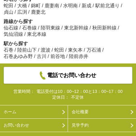
蛇田
/
大橋
/
錦町
/
鹿妻南
/
水明南
/
新成
/
駅前北通り
/
貞山
/
広渕
/
鹿妻北
路線から探す
仙石線
/
石巻線
/
陸羽東線
/
東北新幹線
/
秋田新幹線
/
気仙沼線
/
東北本線
駅から探す
石巻
/
陸前山下
/
渡波
/
蛇田
/
東矢本
/
万石浦
/
石巻あゆみ野
/
古川
/
前谷地
/
陸前赤井
電話でお問い合わせ
営業時間：
電話受付は10：00~12：00と13：00~17：00
定休日：
不定休
ホーム
会社概要
お問い合わせ
見学予約