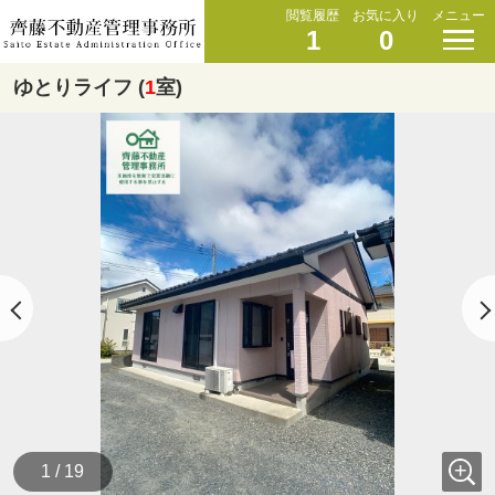
閲覧履歴
お気に入り
メニュー
1
0
ゆとりライフ (
1
室)
1 / 19