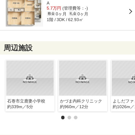
A
5.7万円
(管理費等：-)
0ヶ月
0ヶ月
敷金
礼金
1階
62.93㎡
3DK
周辺施設
石巻市立鹿妻小学校
かづま内科クリニック
よしだファ
約339m／5分
約960m／12分
約1026m／