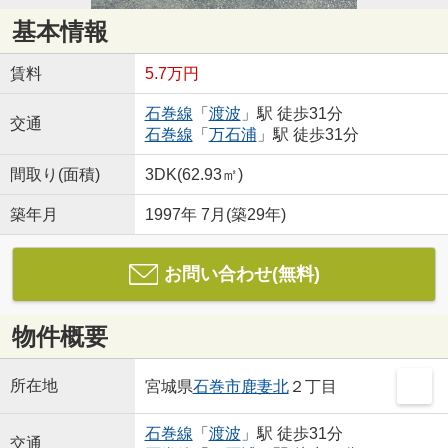
基本情報
賃料
5.7万円
石巻線
「
渡波
」駅 徒歩31分
交通
石巻線
「
万石浦
」駅 徒歩31分
間取り(面積)
3DK(62.93㎡)
築年月
1997年 7月(築29年)
お問い合わせ(無料)
物件概要
所在地
宮城県
石巻市
鹿妻北
２丁目
石巻線
「
渡波
」駅 徒歩31分
交通