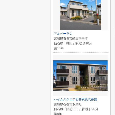
アルベーラＣ
宮城県石巻市蛇田字中埣
仙石線「蛇田」駅 徒歩10分
築16年
ハイムスクエア石巻双葉六番館
宮城県石巻市双葉町
仙石線「陸前山下」駅 徒歩20分
築8年