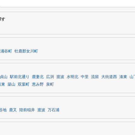
探す
郡涌谷町
牡鹿郡女川町
貞山
駅前北通り
鹿妻北
広渕
渡波
水明北
中里
流留
大街道西
湊東
山
道東
築山
双葉町
恵み野
泉町
谷地
鹿又
陸前稲井
渡波
万石浦