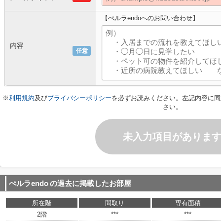
【ぺルラendoへのお問い合わせ】
内容
任意
※
利用規約
及び
プライバシーポリシー
を必ずお読みください。左記内容に同
さい。
未入力項目がありま
ぺルラendo
の過去に掲載したお部屋
所在階
間取り
専有面積
2階
***
***