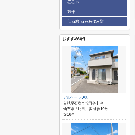
石巻市
茜平
仙石線 石巻あゆみ野
おすすめ物件
アルベーラD棟
宮城県石巻市蛇田字中埣
仙石線「蛇田」駅 徒歩10分
築16年