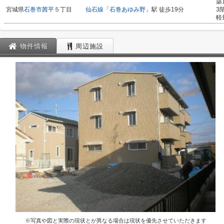
築
宮城県
石巻市
茜平
５丁目
仙石線
「
石巻あゆみ野
」駅 徒歩19分
3
軽
物件情報
周辺施設
※写真や図と実際の現状とが異なる場合は現状を優先させていただきます