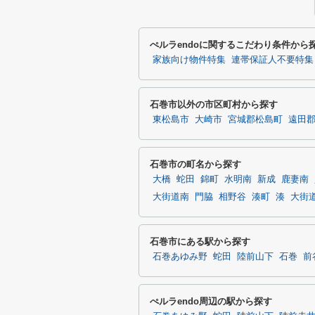
ぺルラendoに関するこだわり条件から
家族向け物件特集
連帯保証人不要特集
石巻市以外の市区町村から探す
東松島市
大崎市
宮城郡松島町
遠田
石巻市の町名から探す
大橋
蛇田
錦町
水明南
新成
鹿妻南
大街道南
門脇
相野谷
湊町
湊
大街
石巻市にある駅から探す
石巻あゆみ野
蛇田
陸前山下
石巻
前
ぺルラendo周辺の駅から探す