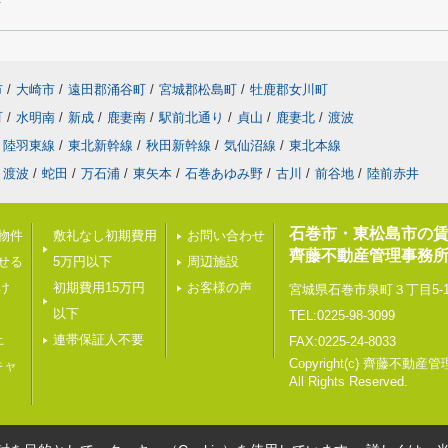
井
市
/
大崎市
/
遠田郡涌谷町
/
宮城郡松島町
/
牡鹿郡女川町
町
/
水明南
/
新成
/
鹿妻南
/
駅前北通り
/
貞山
/
鹿妻北
/
渡波
陸羽東線
/
東北新幹線
/
秋田新幹線
/
気仙沼線
/
東北本線
渡波
/
蛇田
/
万石浦
/
東矢本
/
石巻あゆみ野
/
古川
/
前谷地
/
陸前赤井
石巻市・東松島市の
載物件
敷礼なし初期費用
お問い合わせ
齊藤不動産管理事務所
せる
5万円以下
周辺施設
け
初期費用15万円
お客様の声
宮城県石巻市泉町３丁目5-
以下
TEL:0225-98-3099
上
連帯保証人不要
FAX:0225-24-8033
Copyright(c) 齊藤不動
キャ
All Rights Reserved.