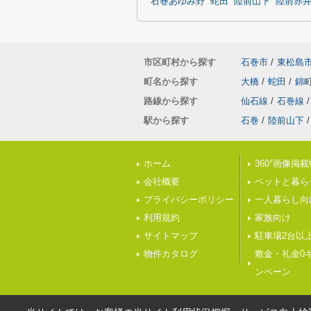
石巻あゆみ野
蛇田
陸前山下
陸前赤
市区町村から探す
石巻市
/
東松島
町名から探す
大橋
/
蛇田
/
錦
路線から探す
仙石線
/
石巻線
/
駅から探す
石巻
/
陸前山下
/
ホーム
360°画像掲
会社概要
ペットと暮ら
プライバシーポリシー
一人暮らし向
利用規約
家族向け
サイトマップ
駐車場2台以
物件カタログ
敷金・礼金0
ンペーン