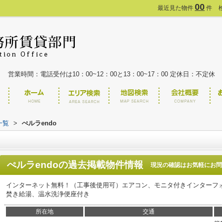
00
最近見た物件
件
営業時間：電話受付は10：00~12：00と13：00~17：00 定休日：不定休
一覧
>
ぺルラendo
ぺルラendo
の過去掲載物件情報
現況の確認はお気軽にお問
インターネット無料！（工事後使用可）エアコン、モニタ付きインターフ
焚き給湯、温水洗浄便座付き
所在地
交通