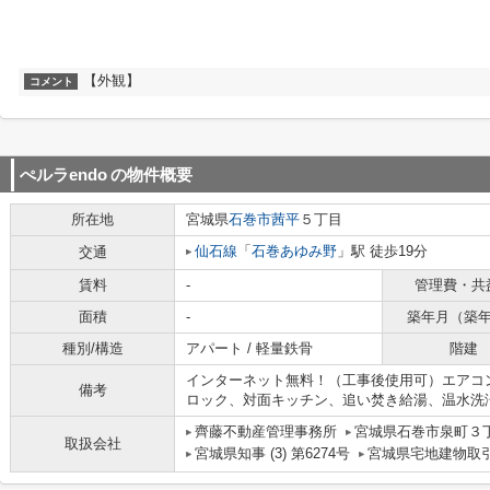
【外観】
コメント
ぺルラendo
の物件概要
所在地
宮城県
石巻市
茜平
５丁目
仙石線
「
石巻あゆみ野
」駅 徒歩19分
交通
賃料
-
管理費・共
面積
-
築年月（築
種別/構造
アパート / 軽量鉄骨
階建
インターネット無料！（工事後使用可）エアコ
備考
ロック、対面キッチン、追い焚き給湯、温水洗
齊藤不動産管理事務所
宮城県石巻市泉町３丁
取扱会社
宮城県知事 (3) 第6274号
宮城県宅地建物取