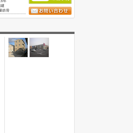
16年
階建
量鉄骨