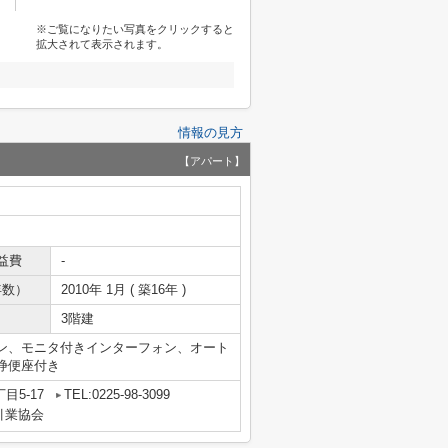
※ご覧になりたい写真をクリックすると
拡大されて表示されます。
情報の見方
【アパート】
益費
-
年数）
2010年 1月 ( 築16年 )
3階建
ン、モニタ付きインターフォン、オート
浄便座付き
目5-17
TEL:0225-98-3099
引業協会