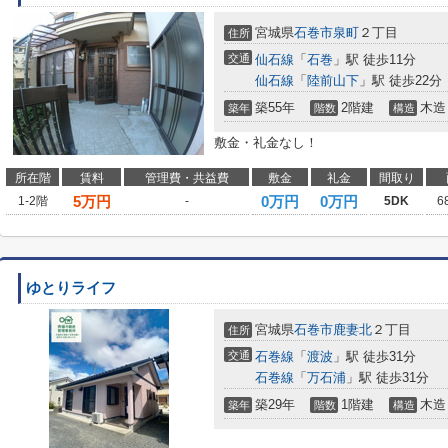
宮城県
石巻市
泉町
２丁目
住所
交通
仙石線
「
石巻
」駅 徒歩11分
仙石線
「
陸前山下
」駅 徒歩22分
築55年
2階建
木造
築年
階数
構造
敷金・礼金なし！
所在階
賃料
管理費・共益費
敷金
礼金
間取り
5
万円
0万円
0万円
1-2階
-
5DK
6
ゆとりライフ
宮城県
石巻市
鹿妻北
２丁目
住所
交通
石巻線
「
渡波
」駅 徒歩31分
石巻線
「
万石浦
」駅 徒歩31分
築29年
1階建
木造
築年
階数
構造