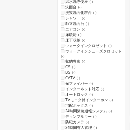
温水洗浄便座
(-)
洗面台
(-)
洗髪洗面化粧台
(-)
シャワー
(-)
独立洗面台
(-)
エアコン
(-)
床暖房
(-)
床下収納
(-)
ウォークインクロゼット
(-)
ウォークインシューズクロゼット
(-)
収納豊富
(-)
CS
(-)
BS
(-)
CATV
(-)
光ファイバー
(-)
インターネット対応
(-)
オートロック
(-)
TVモニタ付インターホン
(-)
宅配ボックス
(-)
24時間緊急通報システム
(-)
ディンプルキー
(-)
防犯カメラ
(-)
24時間有人管理
(-)