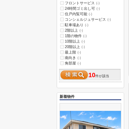
フロントサービス
(-)
24時間ゴミ出し可
(-)
住戸内覧可能
(-)
コンシェルジュサービス
(-)
駐車場あり
(-)
2階以上
(-)
1階の物件
(-)
10階以上
(-)
20階以上
(-)
最上階
(-)
南向き
(-)
角部屋
(-)
10
件が該当
新着物件