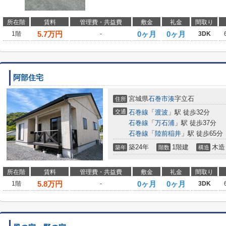
所在階
賃料
管理費・共益費
敷金
礼金
間取り
5.7
万円
0ヶ月
0ヶ月
1階
-
3DK
阿部住宅
宮城県
石巻市
湊
字立石
住所
交通
石巻線
「
渡波
」駅 徒歩32分
石巻線
「
万石浦
」駅 徒歩37分
石巻線
「
陸前稲井
」駅 徒歩65分
築24年
1階建
木造
築年
階数
構造
所在階
賃料
管理費・共益費
敷金
礼金
間取り
5.8
万円
0ヶ月
0ヶ月
1階
-
3DK