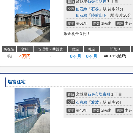
宮城県
石巻市
水押
１丁目
住所
交通
仙石線
「
石巻
」駅 徒歩21分
仙石線
「
陸前山下
」駅 徒歩26分
築61年
1階建
木造
築年
階数
構造
敷金礼金０円！
所在階
賃料
管理費・共益費
敷金
礼金
間取り
4
万円
0ヶ月
0ヶ月
1階
-
4K＋1S(納戸)
塩富住宅
宮城県
石巻市
塩富町
１丁目
住所
交通
石巻線
「
渡波
」駅 徒歩9分
築43年
2階建
木造
築年
階数
構造