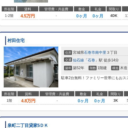
所在階
賃料
管理費・共益費
敷金
礼金
間取り
4.5
万円
0ヶ月
0ヶ月
1-2階
-
4DK
1
村田住宅
宮城県
石巻市
南中里
３丁目
住所
交通
仙石線
「
石巻
」駅 徒歩14分
築52年
1階建
木造
築年
階数
構造
駐車2台無料！ファミリー世帯にもおス
所在階
賃料
管理費・共益費
敷金
礼金
間取り
4.8
万円
0ヶ月
0ヶ月
1階
-
3K
泉町二丁目貸家5ＤＫ