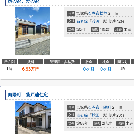
風の家、野の家
宮城県
石巻市
松並
２丁目
住所
交通
石巻線
「
渡波
」駅 徒歩42分
築3年
1階建
木造
築年
階数
構造
所在階
賃料
管理費・共益費
敷金
礼金
間取り
6.93
万円
0ヶ月
0ヶ月
1階
-
1R
向陽町 貸戸建住宅
宮城県
石巻市
向陽町
２丁目
住所
交通
仙石線
「
蛇田
」駅 徒歩23分
築55年
2階建
木造
築年
階数
構造