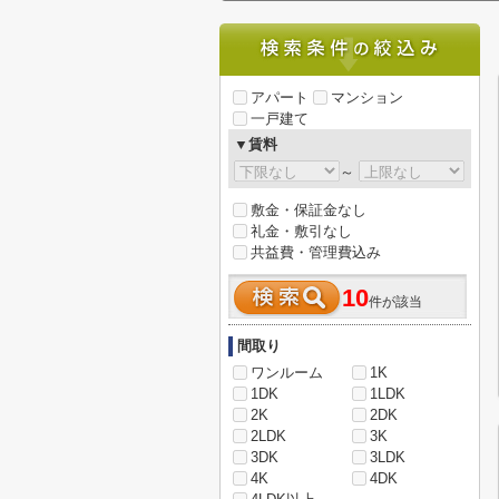
アパート
マンション
一戸建て
▼賃料
～
敷金・保証金なし
礼金・敷引なし
共益費・管理費込み
10
件が該当
間取り
ワンルーム
1K
1DK
1LDK
2K
2DK
2LDK
3K
3DK
3LDK
4K
4DK