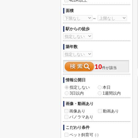
4LDK以上
面積
～
駅からの徒歩
築年数
10
件が該当
情報公開日
指定しない
本日
3日以内
1週間以内
画像・動画あり
画像あり
動画あり
パノラマあり
こだわり条件
ペット飼育可
(-)