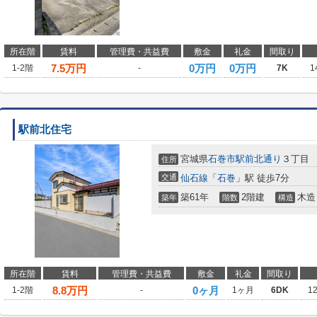
所在階
賃料
管理費・共益費
敷金
礼金
間取り
7.5
万円
0万円
0万円
1-2階
-
7K
1
駅前北住宅
宮城県
石巻市
駅前北通り
３丁目
住所
交通
仙石線
「
石巻
」駅 徒歩7分
築61年
2階建
木造
築年
階数
構造
所在階
賃料
管理費・共益費
敷金
礼金
間取り
8.8
万円
0ヶ月
1-2階
-
1ヶ月
6DK
1