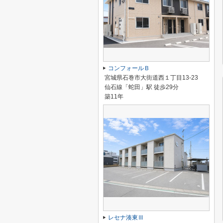
コンフォールＢ
宮城県石巻市大街道西１丁目13-23
仙石線「蛇田」駅 徒歩29分
築11年
レセナ湊東Ⅲ