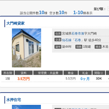
並び順：
10
10
1-10
該当公開件数
棟 空き数
件
棟表示
大門崎貸家
宮城県
石巻市
湊
字大門崎
住所
交通
仙石線
「
石巻
」駅 徒歩40分
築44年
1階建
木造
築年
階数
構造
所在階
賃料
管理費・共益費
敷金
礼金
間取り
3.5
万円
0ヶ月
1階
-
5.5万円
3DK
水押住宅