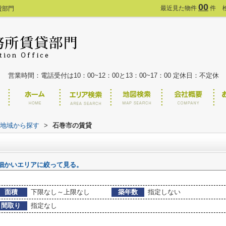
00
最近見た物件
件
貸部門
営業時間：電話受付は10：00~12：00と13：00~17：00 定休日：不定休
)地域から探す
>
石巻市の賃貸
細かいエリアに絞って見る。
面積
下限なし～上限なし
築年数
指定しない
間取り
指定なし