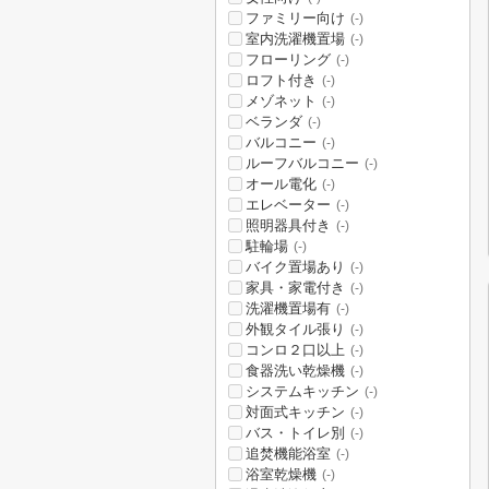
ファミリー向け
(-)
室内洗濯機置場
(-)
フローリング
(-)
ロフト付き
(-)
メゾネット
(-)
ベランダ
(-)
バルコニー
(-)
ルーフバルコニー
(-)
オール電化
(-)
エレベーター
(-)
照明器具付き
(-)
駐輪場
(-)
バイク置場あり
(-)
家具・家電付き
(-)
洗濯機置場有
(-)
外観タイル張り
(-)
コンロ２口以上
(-)
食器洗い乾燥機
(-)
システムキッチン
(-)
対面式キッチン
(-)
バス・トイレ別
(-)
追焚機能浴室
(-)
浴室乾燥機
(-)