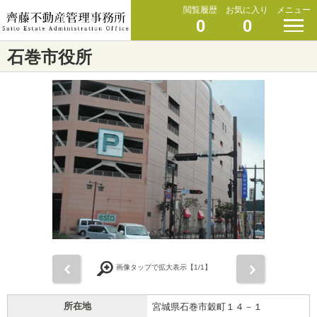
閲覧履歴
お気に入り
メニュー
0
0
石巻市役所
前
次
画像タップで拡大表示【
1
/1】
所在地
宮城県石巻市穀町１４－１