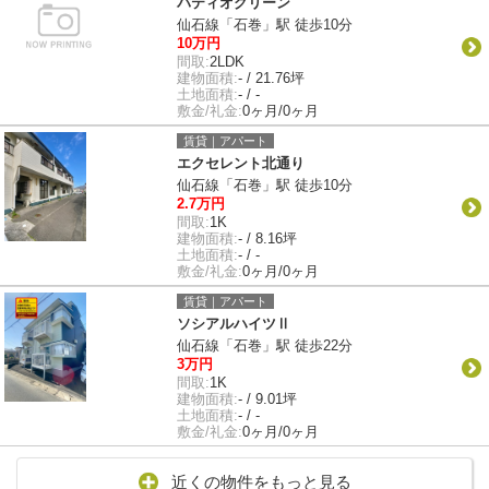
パティオグリーン
仙石線「石巻」駅 徒歩10分
10万円
間取:
2LDK
建物面積:
- / 21.76坪
土地面積:
- / -
敷金/礼金:
0ヶ月/0ヶ月
賃貸｜アパート
エクセレント北通り
仙石線「石巻」駅 徒歩10分
2.7万円
間取:
1K
建物面積:
- / 8.16坪
土地面積:
- / -
敷金/礼金:
0ヶ月/0ヶ月
賃貸｜アパート
ソシアルハイツⅡ
仙石線「石巻」駅 徒歩22分
3万円
間取:
1K
建物面積:
- / 9.01坪
土地面積:
- / -
敷金/礼金:
0ヶ月/0ヶ月
近くの物件をもっと見る