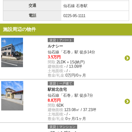
交通
仙石線 石巻駅
電話
0225-95-1111
施設周辺の物件
賃貸｜アパート
ルナシー
仙石線「石巻」駅 徒歩14分
3.5万円
間取:
2LDK＋1S(納戸)
建物面積:
- / 13.09坪
土地面積:
- / -
敷金/礼金:
0万円/0ヶ月
賃貸｜一戸建て
駅前北住宅
仙石線「石巻」駅 徒歩7分
8.8万円
間取:
6DK
建物面積:
123.08㎡ / 37.23坪
土地面積:
- / -
敷金/礼金:
0ヶ月/1ヶ月
賃貸｜マンション