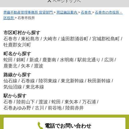
ページトップへ
齊藤不動産管理事務所 賃貸部門
>
周辺施設案内
>
石巻市
>
石巻市の市役所・
区役所
>
石巻市役所
市区町村から探す
石巻市
/
東松島市
/
大崎市
/
遠田郡涌谷町
/
宮城郡松島町
/
牡鹿郡女川町
町名から探す
蛇田
/
錦町
/
新成
/
鹿妻南
/
水明南
/
駅前北通り
/
広渕
/
鹿妻北
/
矢本
/
渡波
路線から探す
仙石線
/
石巻線
/
陸羽東線
/
東北新幹線
/
秋田新幹線
/
気仙沼線
/
東北本線
駅から探す
石巻
/
陸前山下
/
渡波
/
蛇田
/
東矢本
/
万石浦
/
石巻あゆみ野
/
古川
/
前谷地
/
陸前赤井
電話でお問い合わせ