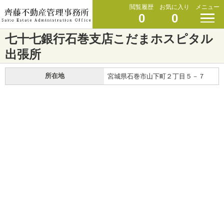
閲覧履歴
お気に入り
メニュー
0
0
七十七銀行石巻支店こだまホスピタル
出張所
所在地
宮城県石巻市山下町２丁目５－７