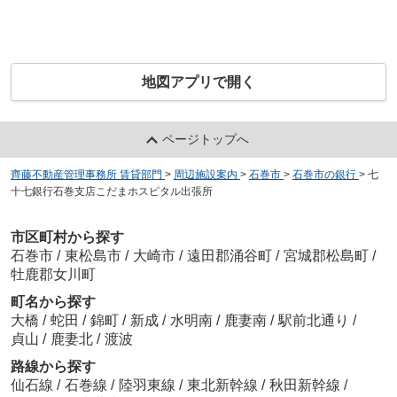
地図アプリで開く
ページトップへ
齊藤不動産管理事務所 賃貸部門
>
周辺施設案内
>
石巻市
>
石巻市の銀行
>
七
十七銀行石巻支店こだまホスピタル出張所
市区町村から探す
石巻市
/
東松島市
/
大崎市
/
遠田郡涌谷町
/
宮城郡松島町
/
牡鹿郡女川町
町名から探す
大橋
/
蛇田
/
錦町
/
新成
/
水明南
/
鹿妻南
/
駅前北通り
/
貞山
/
鹿妻北
/
渡波
路線から探す
仙石線
/
石巻線
/
陸羽東線
/
東北新幹線
/
秋田新幹線
/