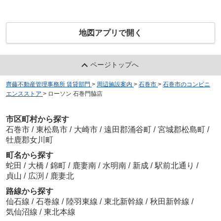
地図アプリで開く
ページトップへ
齊藤不動産管理事務所 賃貸部門
>
周辺施設案内
>
石巻市
>
石巻市のコンビニ
エンスストア
>
ローソン 石巻門脇店
市区町村から探す
石巻市
/
東松島市
/
大崎市
/
遠田郡涌谷町
/
宮城郡松島町
/
牡鹿郡女川町
町名から探す
蛇田
/
大橋
/
錦町
/
鹿妻南
/
水明南
/
新成
/
駅前北通り
/
貞山
/
広渕
/
鹿妻北
路線から探す
仙石線
/
石巻線
/
陸羽東線
/
東北新幹線
/
秋田新幹線
/
気仙沼線
/
東北本線