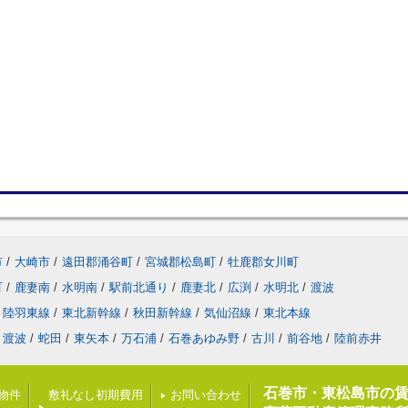
市
/
大崎市
/
遠田郡涌谷町
/
宮城郡松島町
/
牡鹿郡女川町
町
/
鹿妻南
/
水明南
/
駅前北通り
/
鹿妻北
/
広渕
/
水明北
/
渡波
陸羽東線
/
東北新幹線
/
秋田新幹線
/
気仙沼線
/
東北本線
渡波
/
蛇田
/
東矢本
/
万石浦
/
石巻あゆみ野
/
古川
/
前谷地
/
陸前赤井
石巻市・東松島市の
載物件
敷礼なし初期費用
お問い合わせ