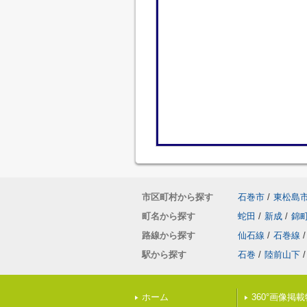
市区町村から探す
石巻市
/
東松島
町名から探す
蛇田
/
新成
/
錦
路線から探す
仙石線
/
石巻線
/
駅から探す
石巻
/
陸前山下
/
ホーム
360°画像掲