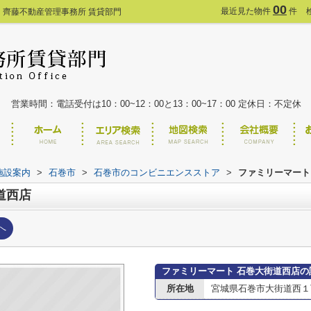
00
最近見た物件
件
｜齊藤不動産管理事務所 賃貸部門
営業時間：電話受付は10：00~12：00と13：00~17：00 定休日：不定休
施設案内
>
石巻市
>
石巻市のコンビニエンスストア
>
ファミリーマート
道西店
へ
ファミリーマート 石巻大街道西店の
所在地
宮城県石巻市大街道西１丁