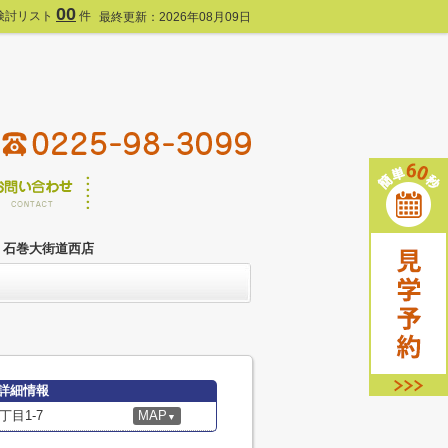
00
検討リスト
件
最終更新：2026年08月09日
 石巻大街道西店
詳細情報
目1-7
MAP
▼