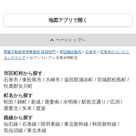
地図アプリで開く
ページトップへ
齊藤不動産管理事務所 賃貸部門
>
周辺施設案内
>
石巻市
>
石巻市のコンビニ
エンスストア
>
セブンイレブン 石巻水明町店
市区町村から探す
石巻市
/
東松島市
/
大崎市
/
遠田郡涌谷町
/
宮城郡松島町
/
牡鹿郡女川町
町名から探す
蛇田
/
錦町
/
新成
/
鹿妻南
/
水明南
/
駅前北通り
/
広渕
/
鹿妻北
/
矢本
/
渡波
路線から探す
仙石線
/
石巻線
/
陸羽東線
/
東北新幹線
/
秋田新幹線
/
気仙沼線
/
東北本線