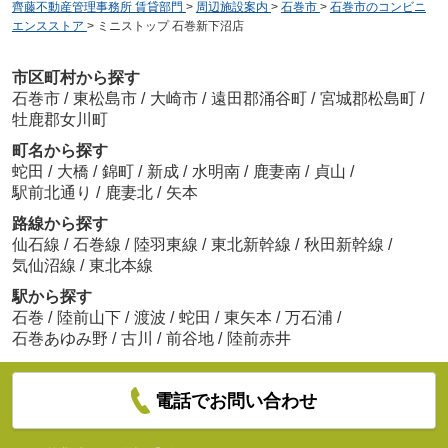
齊藤不動産管理事務所 賃貸部門
>
周辺施設案内
>
石巻市
>
石巻市のコンビニ
エンスストア
>
ミニストップ 石巻新下沼店
市区町村から探す
石巻市
/
東松島市
/
大崎市
/
遠田郡涌谷町
/
宮城郡松島町
/
牡鹿郡女川町
町名から探す
蛇田
/
大橋
/
錦町
/
新成
/
水明南
/
鹿妻南
/
貞山
/
駅前北通り
/
鹿妻北
/
矢本
路線から探す
仙石線
/
石巻線
/
陸羽東線
/
東北新幹線
/
秋田新幹線
/
気仙沼線
/
東北本線
駅から探す
石巻
/
陸前山下
/
渡波
/
蛇田
/
東矢本
/
万石浦
/
石巻あゆみ野
/
古川
/
前谷地
/
陸前赤井
電話でお問い合わせ