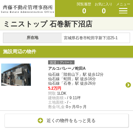
閲覧履歴
お気に入り
メニュー
0
0
ミニストップ 石巻新下沼店
所在地
宮城県石巻市蛇田字新下沼25-1
施設周辺の物件
賃貸｜アパート
アルコバレーノ蛇田A
仙石線「陸前山下」駅 徒歩12分
仙石線「蛇田」駅 徒歩16分
仙石線「石巻」駅 徒歩26分
5.2万円
間取:
1LDK
建物面積:
- / 9.11坪
土地面積:
- / -
敷金/礼金:
0ヶ月/0ヶ月
近くの物件をもっと見る