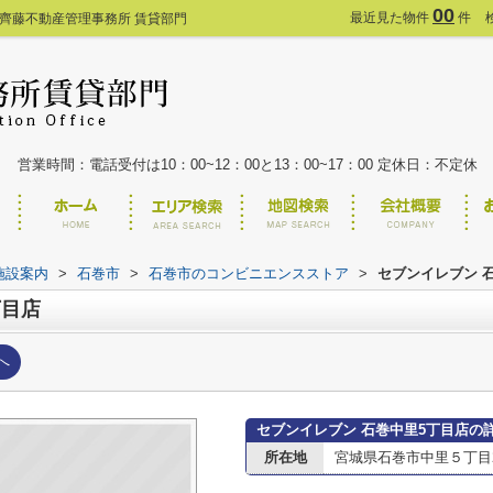
00
最近見た物件
件
齊藤不動産管理事務所 賃貸部門
営業時間：電話受付は10：00~12：00と13：00~17：00 定休日：不定休
施設案内
>
石巻市
>
石巻市のコンビニエンスストア
>
セブンイレブン 
丁目店
へ
セブンイレブン 石巻中里5丁目店の
所在地
宮城県石巻市中里５丁目2