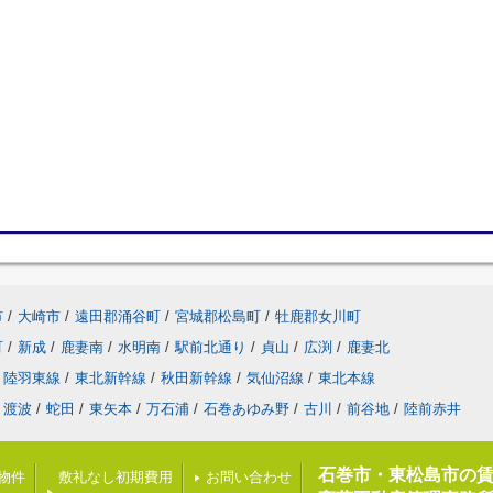
市
/
大崎市
/
遠田郡涌谷町
/
宮城郡松島町
/
牡鹿郡女川町
町
/
新成
/
鹿妻南
/
水明南
/
駅前北通り
/
貞山
/
広渕
/
鹿妻北
陸羽東線
/
東北新幹線
/
秋田新幹線
/
気仙沼線
/
東北本線
渡波
/
蛇田
/
東矢本
/
万石浦
/
石巻あゆみ野
/
古川
/
前谷地
/
陸前赤井
石巻市・東松島市の
載物件
敷礼なし初期費用
お問い合わせ