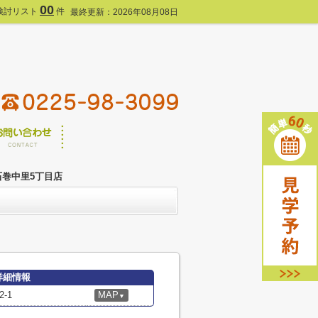
00
検討リスト
件
最終更新：2026年08月08日
石巻中里5丁目店
詳細情報
-1
MAP
▼