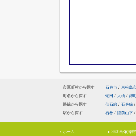
市区町村から探す
石巻市
/
東松島
町名から探す
蛇田
/
大橋
/
錦
路線から探す
仙石線
/
石巻線
/
駅から探す
石巻
/
陸前山下
/
ホーム
360°画像掲