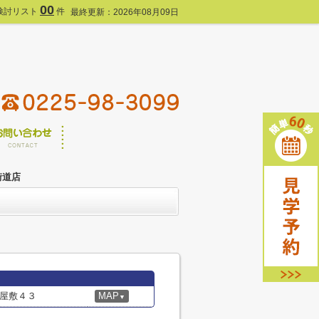
00
検討リスト
件
最終更新：2026年08月09日
街道店
屋敷４３
MAP
▼