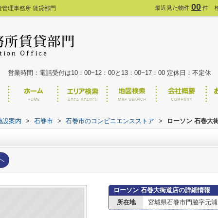
00
最近見た物件
件
産管理事務所 賃貸部門
営業時間：電話受付は10：00~12：00と13：00~17：00 定休日：不定休
施設案内
>
石巻市
>
石巻市のコンビニエンスストア
>
ローソン 石巻大
へ
ローソン 石巻大街道店の詳細情報
所在地
宮城県石巻市門脇字元浦