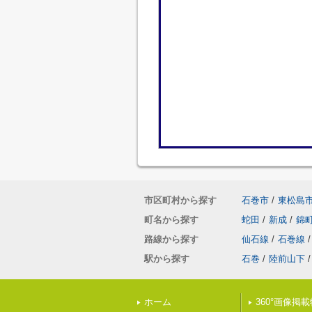
市区町村から探す
石巻市
/
東松島
町名から探す
蛇田
/
新成
/
錦
路線から探す
仙石線
/
石巻線
/
駅から探す
石巻
/
陸前山下
/
ホーム
360°画像掲