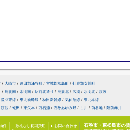
市
/
大崎市
/
遠田郡涌谷町
/
宮城郡松島町
/
牡鹿郡女川町
町
/
鹿妻南
/
水明南
/
駅前北通り
/
鹿妻北
/
広渕
/
水明北
/
渡波
陸羽東線
/
東北新幹線
/
秋田新幹線
/
気仙沼線
/
東北本線
渡波
/
蛇田
/
東矢本
/
万石浦
/
石巻あゆみ野
/
古川
/
前谷地
/
陸前赤井
石巻市・東松島市の
載物件
敷礼なし初期費用
お問い合わせ