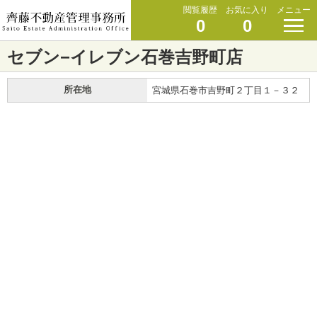
閲覧履歴
お気に入り
メニュー
0
0
セブン−イレブン石巻吉野町店
所在地
宮城県石巻市吉野町２丁目１－３２