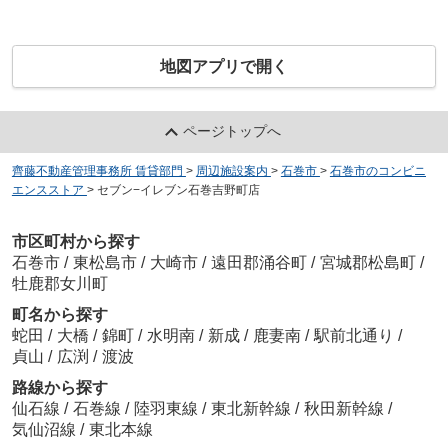
地図アプリで開く
ページトップへ
齊藤不動産管理事務所 賃貸部門
>
周辺施設案内
>
石巻市
>
石巻市のコンビニ
エンスストア
>
セブン−イレブン石巻吉野町店
市区町村から探す
石巻市
/
東松島市
/
大崎市
/
遠田郡涌谷町
/
宮城郡松島町
/
牡鹿郡女川町
町名から探す
蛇田
/
大橋
/
錦町
/
水明南
/
新成
/
鹿妻南
/
駅前北通り
/
貞山
/
広渕
/
渡波
路線から探す
仙石線
/
石巻線
/
陸羽東線
/
東北新幹線
/
秋田新幹線
/
気仙沼線
/
東北本線