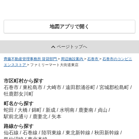
地図アプリで開く
ページトップへ
齊藤不動産管理事務所 賃貸部門
>
周辺施設案内
>
石巻市
>
石巻市のコンビニ
エンスストア
>
ファミリーマート大街道東店
市区町村から探す
石巻市
/
東松島市
/
大崎市
/
遠田郡涌谷町
/
宮城郡松島町
/
牡鹿郡女川町
町名から探す
蛇田
/
大橋
/
錦町
/
新成
/
水明南
/
鹿妻南
/
貞山
/
駅前北通り
/
鹿妻北
/
矢本
路線から探す
仙石線
/
石巻線
/
陸羽東線
/
東北新幹線
/
秋田新幹線
/