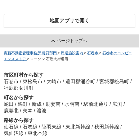
地図アプリで開く
ページトップへ
齊藤不動産管理事務所 賃貸部門
>
周辺施設案内
>
石巻市
>
石巻市のコンビニ
エンスストア
>
ローソン 石巻大街道店
市区町村から探す
石巻市
/
東松島市
/
大崎市
/
遠田郡涌谷町
/
宮城郡松島町
/
牡鹿郡女川町
町名から探す
蛇田
/
錦町
/
新成
/
鹿妻南
/
水明南
/
駅前北通り
/
広渕
/
鹿妻北
/
矢本
/
渡波
路線から探す
仙石線
/
石巻線
/
陸羽東線
/
東北新幹線
/
秋田新幹線
/
気仙沼線
/
東北本線