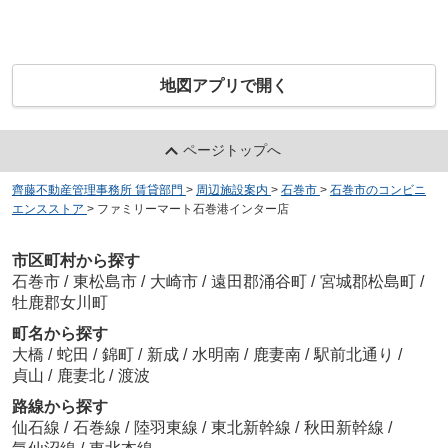
地図アプリで開く
ページトップへ
齊藤不動産管理事務所 賃貸部門
>
周辺施設案内
>
石巻市
>
石巻市のコンビニ
エンスストア
>
ファミリーマート石巻港インター店
市区町村から探す
石巻市
/
東松島市
/
大崎市
/
遠田郡涌谷町
/
宮城郡松島町
/
牡鹿郡女川町
町名から探す
大橋
/
蛇田
/
錦町
/
新成
/
水明南
/
鹿妻南
/
駅前北通り
/
貞山
/
鹿妻北
/
渡波
路線から探す
仙石線
/
石巻線
/
陸羽東線
/
東北新幹線
/
秋田新幹線
/