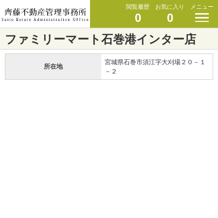
閲覧履歴
お気に入り
メニュー
0
0
ファミリーマート石巻港インター店
宮城県石巻市須江字大刈場２０－１
所在地
－２