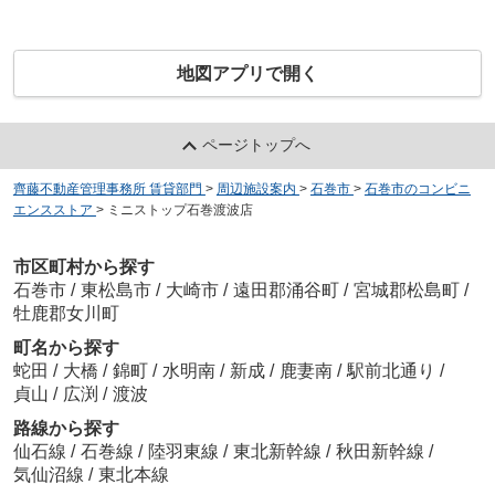
地図アプリで開く
ページトップへ
齊藤不動産管理事務所 賃貸部門
>
周辺施設案内
>
石巻市
>
石巻市のコンビニ
エンスストア
>
ミニストップ石巻渡波店
市区町村から探す
石巻市
/
東松島市
/
大崎市
/
遠田郡涌谷町
/
宮城郡松島町
/
牡鹿郡女川町
町名から探す
蛇田
/
大橋
/
錦町
/
水明南
/
新成
/
鹿妻南
/
駅前北通り
/
貞山
/
広渕
/
渡波
路線から探す
仙石線
/
石巻線
/
陸羽東線
/
東北新幹線
/
秋田新幹線
/
気仙沼線
/
東北本線