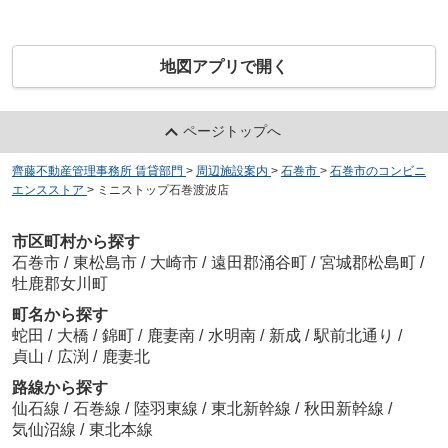
地図アプリで開く
ページトップへ
齊藤不動産管理事務所 賃貸部門
>
周辺施設案内
>
石巻市
>
石巻市のコンビニ
エンスストア
>
ミニストップ石巻渡波店
市区町村から探す
石巻市
/
東松島市
/
大崎市
/
遠田郡涌谷町
/
宮城郡松島町
/
牡鹿郡女川町
町名から探す
蛇田
/
大橋
/
錦町
/
鹿妻南
/
水明南
/
新成
/
駅前北通り
/
貞山
/
広渕
/
鹿妻北
路線から探す
仙石線
/
石巻線
/
陸羽東線
/
東北新幹線
/
秋田新幹線
/
気仙沼線
/
東北本線