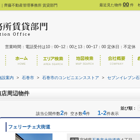
00
最近見た物件
件
｜齊藤不動産管理事務所 賃貸部門
営業時間：電話受付は10：00~12：00と13：00~17：00 定休日：不定休
施設案内
>
石巻市
>
石巻市のコンビニエンスストア
>
セブンイレブン石
南店周辺物件
並び順：
2
4
1-2
該当公開件数
件 空き数
件
件表示
フェリーチェ大街道
宮城県
石巻市
大街道南
４丁目