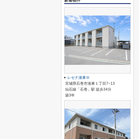
新着物件
レセナ湊東Ⅲ
宮城県石巻市湊東１丁目7−13
仙石線「石巻」駅 徒歩34分
築3年