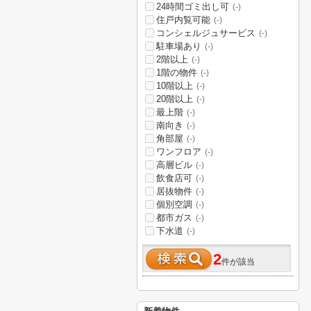
24時間ゴミ出し可
(-)
住戸内覧可能
(-)
コンシェルジュサービス
(-)
駐車場あり
(-)
2階以上
(-)
1階の物件
(-)
10階以上
(-)
20階以上
(-)
最上階
(-)
南向き
(-)
角部屋
(-)
ワンフロア
(-)
高層ビル
(-)
飲食店可
(-)
居抜物件
(-)
個別空調
(-)
都市ガス
(-)
下水道
(-)
2
件が該当