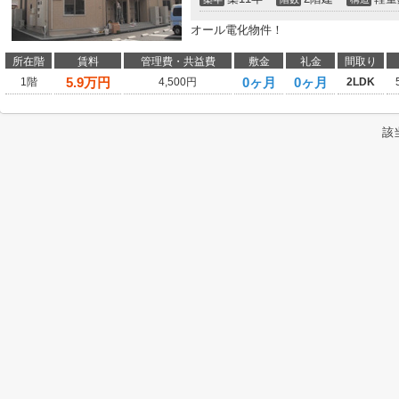
オール電化物件！
所在階
賃料
管理費・共益費
敷金
礼金
間取り
5.9
万円
0ヶ月
0ヶ月
1階
4,500円
2LDK
該