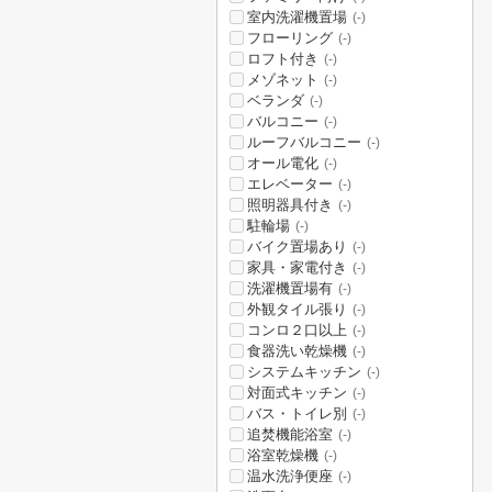
室内洗濯機置場
(-)
フローリング
(-)
ロフト付き
(-)
メゾネット
(-)
ベランダ
(-)
バルコニー
(-)
ルーフバルコニー
(-)
オール電化
(-)
エレベーター
(-)
照明器具付き
(-)
駐輪場
(-)
バイク置場あり
(-)
家具・家電付き
(-)
洗濯機置場有
(-)
外観タイル張り
(-)
コンロ２口以上
(-)
食器洗い乾燥機
(-)
システムキッチン
(-)
対面式キッチン
(-)
バス・トイレ別
(-)
追焚機能浴室
(-)
浴室乾燥機
(-)
温水洗浄便座
(-)