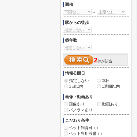
面積
～
駅からの徒歩
築年数
2
件が該当
情報公開日
指定しない
本日
3日以内
1週間以内
画像・動画あり
画像あり
動画あり
パノラマあり
こだわり条件
ペット飼育可
(-)
ペット専用設備
(-)