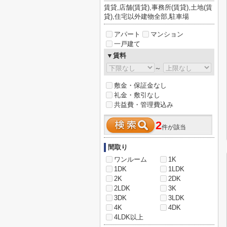
賃貸,店舗(賃貸),事務所(賃貸),土地(賃
貸),住宅以外建物全部,駐車場
アパート
マンション
一戸建て
▼賃料
～
敷金・保証金なし
礼金・敷引なし
共益費・管理費込み
2
件が該当
間取り
ワンルーム
1K
1DK
1LDK
2K
2DK
2LDK
3K
3DK
3LDK
4K
4DK
4LDK以上