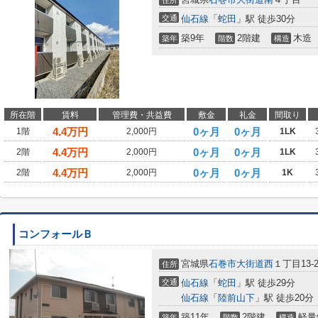
住所
交通
仙石線
「
蛇田
」駅 徒歩30分
築9年
2階建
木造
築年
階数
構造
所在階
賃料
管理費・共益費
敷金
礼金
間取り
4.4
万円
0ヶ月
0ヶ月
1階
2,000円
1LK
4.4
万円
0ヶ月
0ヶ月
2階
2,000円
1LK
4.4
万円
0ヶ月
0ヶ月
2階
2,000円
1K
コンフォールＢ
宮城県
石巻市
大街道西
１丁目13-2
住所
交通
仙石線
「
蛇田
」駅 徒歩29分
仙石線
「
陸前山下
」駅 徒歩20分
築11年
2階建
軽量
築年
階数
構造