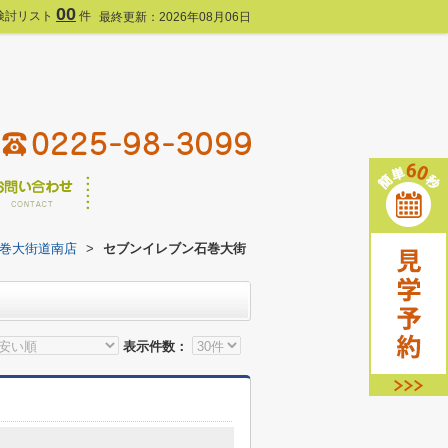
00
検討リスト
件
最終更新：2026年08月06日
巻大街道南店
>
セブンイレブン石巻大街
表示件数：